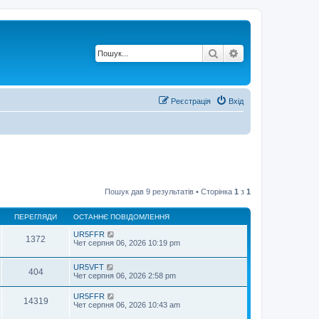
Пошук
Розширений по
Реєстрація
Вхід
Пошук дав 9 результатів • Сторінка
1
з
1
ПЕРЕГЛЯДИ
ОСТАННЄ ПОВІДОМЛЕННЯ
UR5FFR
1372
Чет серпня 06, 2026 10:19 pm
UR5VFT
404
Чет серпня 06, 2026 2:58 pm
UR5FFR
14319
Чет серпня 06, 2026 10:43 am