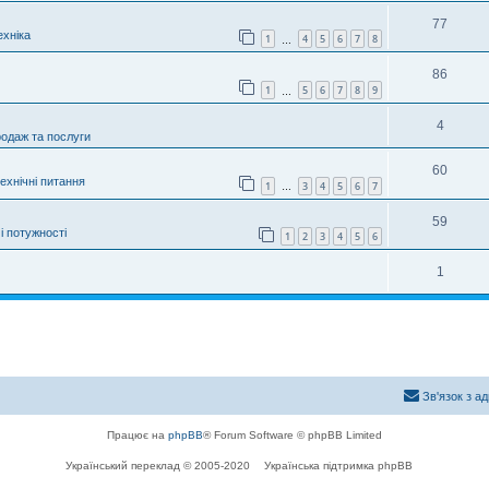
77
хніка
1
4
5
6
7
8
…
86
1
5
6
7
8
9
…
4
родаж та послуги
60
технічні питання
1
3
4
5
6
7
…
59
і потужності
1
2
3
4
5
6
1
Зв'язок з а
Працює на
phpBB
® Forum Software © phpBB Limited
Український переклад © 2005-2020
Українська підтримка phpBB