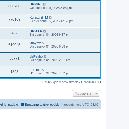
UR5VFT
686280
Сер серпня 05, 2026 8:03 pm
Konstantin M
770163
Сер серпня 05, 2026 12:52 pm
UR5FFR
24579
Вів серпня 04, 2026 9:57 pm
Ur5ydw
619045
Вів серпня 04, 2026 9:08 pm
oldPsyho
53771
Вів серпня 04, 2026 2:01 am
Ігор Віт.
1898
П'ят липня 31, 2026 7:52 pm
Пошук дав 9 результатів • Сторінка
1
з
1
Перейти
дміністрацією
Видалити файли cookie
Часовий пояс
UTC+03:00