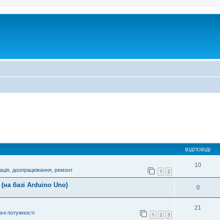
ВІДПОВІДІ
10
ація, доопрацювання, ремонт
1
2
(на базі Arduino Uno)
0
21
чі потужності
1
2
3