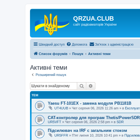
QRZUA.CLUB
сайт радіоаматорів України
Швидкий доступ
Допомога
Зв'язок з адміністрацією
Список форумів
Пошук
Активні теми
Активні теми
Розширений пошук
Пошук
Розширений пошук
ТЕМ
Yaesu FT-101EX - замена модуля PB1181B
UT4UUB
»
Чет серпня 06, 2026 11:26 am
» в
Експлуат
CAT-контролер для програм Thetis/PowerSDR 
UR5VFT
»
Чет серпня 06, 2026 2:58 pm
» в
SDR
Підсилювач на IRF с загальним стоком
UR5FFR
»
П'ят липня 10, 2026 10:41 pm
» в
Підсилюва