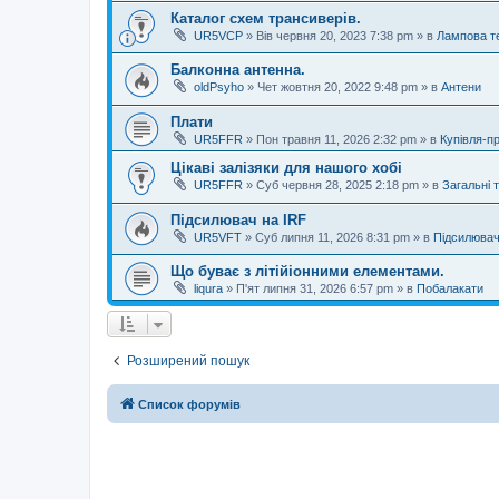
Каталог схем трансиверів.
UR5VCP
»
Вів червня 20, 2023 7:38 pm
» в
Лампова те
Балконна антенна.
oldPsyho
»
Чет жовтня 20, 2022 9:48 pm
» в
Антени
Плати
UR5FFR
»
Пон травня 11, 2026 2:32 pm
» в
Купівля-п
Цікаві залізяки для нашого хобі
UR5FFR
»
Суб червня 28, 2025 2:18 pm
» в
Загальні 
Підсилювач на IRF
UR5VFT
»
Суб липня 11, 2026 8:31 pm
» в
Підсилювач
Що буває з літійіонними елементами.
liqura
»
П'ят липня 31, 2026 6:57 pm
» в
Побалакати
Розширений пошук
Список форумів