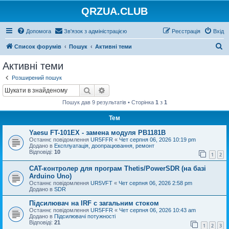
QRZUA.CLUB
Допомога
Зв'язок з адміністрацією
Реєстрація
Вхід
П
Список форумів
Пошук
Активні теми
о
Активні теми
ш
Розширений пошук
у
Пошук
Розширений пошук
к
Пошук дав 9 результатів • Сторінка
1
з
1
Тем
Yaesu FT-101EX - замена модуля PB1181B
Останнє повідомлення
UR5FFR
«
Чет серпня 06, 2026 10:19 pm
Додано в
Експлуатація, доопрацювання, ремонт
Відповіді:
10
1
2
CAT-контролер для програм Thetis/PowerSDR (на базі
Arduino Uno)
Останнє повідомлення
UR5VFT
«
Чет серпня 06, 2026 2:58 pm
Додано в
SDR
Підсилювач на IRF с загальним стоком
Останнє повідомлення
UR5FFR
«
Чет серпня 06, 2026 10:43 am
Додано в
Підсилювачі потужності
Відповіді:
21
1
2
3