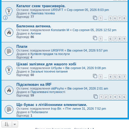
Каталог схем трансиверів.
Останнє повідомлення
UR5VFT
«
Сер серпня 05, 2026 8:03 pm
Додано в
Лампова техніка
Відповіді:
77
1
5
6
7
8
…
Балконна антенна.
Останнє повідомлення
Konstantin M
«
Сер серпня 05, 2026 12:52 pm
Додано в
Антени
Відповіді:
86
1
6
7
8
9
…
Плати
Останнє повідомлення
UR5FFR
«
Вів серпня 04, 2026 9:57 pm
Додано в
Купівля-продаж та послуги
Відповіді:
4
Цікаві залізяки для нашого хобі
Останнє повідомлення
Ur5ydw
«
Вів серпня 04, 2026 9:08 pm
Додано в
Загальні технічні питання
Відповіді:
60
1
4
5
6
7
…
Підсилювач на IRF
Останнє повідомлення
oldPsyho
«
Вів серпня 04, 2026 2:01 am
Додано в
Підсилювачі потужності
Відповіді:
59
1
2
3
4
5
6
Що буває з літійіонними елементами.
Останнє повідомлення
Ігор Віт.
«
П'ят липня 31, 2026 7:52 pm
Додано в
Побалакати
Відповіді:
1