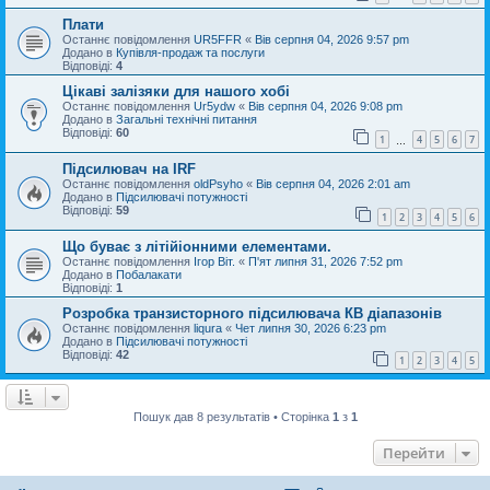
Плати
Останнє повідомлення
UR5FFR
«
Вів серпня 04, 2026 9:57 pm
Додано в
Купівля-продаж та послуги
Відповіді:
4
Цікаві залізяки для нашого хобі
Останнє повідомлення
Ur5ydw
«
Вів серпня 04, 2026 9:08 pm
Додано в
Загальні технічні питання
Відповіді:
60
1
4
5
6
7
…
Підсилювач на IRF
Останнє повідомлення
oldPsyho
«
Вів серпня 04, 2026 2:01 am
Додано в
Підсилювачі потужності
Відповіді:
59
1
2
3
4
5
6
Що буває з літійіонними елементами.
Останнє повідомлення
Ігор Віт.
«
П'ят липня 31, 2026 7:52 pm
Додано в
Побалакати
Відповіді:
1
Розробка транзисторного підсилювача КВ діапазонів
Останнє повідомлення
liqura
«
Чет липня 30, 2026 6:23 pm
Додано в
Підсилювачі потужності
Відповіді:
42
1
2
3
4
5
Пошук дав 8 результатів • Сторінка
1
з
1
Перейти