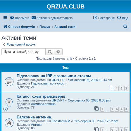
QRZUA.CLUB
Допомога
Зв'язок з адміністрацією
Реєстрація
Вхід
П
Список форумів
Пошук
Активні теми
о
Активні теми
ш
Розширений пошук
у
Пошук
Розширений пошук
к
Пошук дав 8 результатів • Сторінка
1
з
1
Тем
Підсилювач на IRF с загальним стоком
Останнє повідомлення
UR5FFR
«
Чет серпня 06, 2026 10:43 am
Додано в
Підсилювачі потужності
Відповіді:
21
1
2
3
Каталог схем трансиверів.
Останнє повідомлення
UR5VFT
«
Сер серпня 05, 2026 8:03 pm
Додано в
Лампова техніка
Відповіді:
77
1
5
6
7
8
…
Балконна антенна.
Останнє повідомлення
Konstantin M
«
Сер серпня 05, 2026 12:52 pm
Додано в
Антени
Відповіді:
86
1
6
7
8
9
…