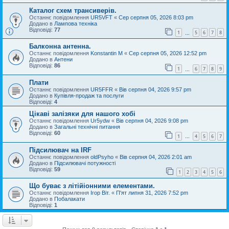
Каталог схем трансиверів.
Останнє повідомлення
UR5VFT
«
Сер серпня 05, 2026 8:03 pm
Додано в
Лампова техніка
Відповіді:
77
1
5
6
7
8
…
Балконна антенна.
Останнє повідомлення
Konstantin M
«
Сер серпня 05, 2026 12:52 pm
Додано в
Антени
Відповіді:
86
1
6
7
8
9
…
Плати
Останнє повідомлення
UR5FFR
«
Вів серпня 04, 2026 9:57 pm
Додано в
Купівля-продаж та послуги
Відповіді:
4
Цікаві залізяки для нашого хобі
Останнє повідомлення
Ur5ydw
«
Вів серпня 04, 2026 9:08 pm
Додано в
Загальні технічні питання
Відповіді:
60
1
4
5
6
7
…
Підсилювач на IRF
Останнє повідомлення
oldPsyho
«
Вів серпня 04, 2026 2:01 am
Додано в
Підсилювачі потужності
Відповіді:
59
1
2
3
4
5
6
Що буває з літійіонними елементами.
Останнє повідомлення
Ігор Віт.
«
П'ят липня 31, 2026 7:52 pm
Додано в
Побалакати
Відповіді:
1