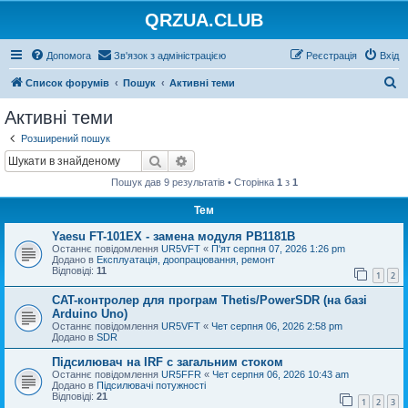
QRZUA.CLUB
Допомога
Зв'язок з адміністрацією
Реєстрація
Вхід
П
Список форумів
Пошук
Активні теми
о
Активні теми
ш
Розширений пошук
у
Пошук
Розширений пошук
к
Пошук дав 9 результатів • Сторінка
1
з
1
Тем
Yaesu FT-101EX - замена модуля PB1181B
Останнє повідомлення
UR5VFT
«
П'ят серпня 07, 2026 1:26 pm
Додано в
Експлуатація, доопрацювання, ремонт
Відповіді:
11
1
2
CAT-контролер для програм Thetis/PowerSDR (на базі
Arduino Uno)
Останнє повідомлення
UR5VFT
«
Чет серпня 06, 2026 2:58 pm
Додано в
SDR
Підсилювач на IRF с загальним стоком
Останнє повідомлення
UR5FFR
«
Чет серпня 06, 2026 10:43 am
Додано в
Підсилювачі потужності
Відповіді:
21
1
2
3