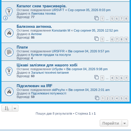
Каталог схем трансиверів.
Останнє повідомлення
UR5VFT
«
Сер серпня 05, 2026 8:03 pm
Додано в
Лампова техніка
Відповіді:
77
1
5
6
7
8
…
Балконна антенна.
Останнє повідомлення
Konstantin M
«
Сер серпня 05, 2026 12:52 pm
Додано в
Антени
Відповіді:
86
1
6
7
8
9
…
Плати
Останнє повідомлення
UR5FFR
«
Вів серпня 04, 2026 9:57 pm
Додано в
Купівля-продаж та послуги
Відповіді:
4
Цікаві залізяки для нашого хобі
Останнє повідомлення
Ur5ydw
«
Вів серпня 04, 2026 9:08 pm
Додано в
Загальні технічні питання
Відповіді:
60
1
4
5
6
7
…
Підсилювач на IRF
Останнє повідомлення
oldPsyho
«
Вів серпня 04, 2026 2:01 am
Додано в
Підсилювачі потужності
Відповіді:
59
1
2
3
4
5
6
Пошук дав 8 результатів • Сторінка
1
з
1
Перейти