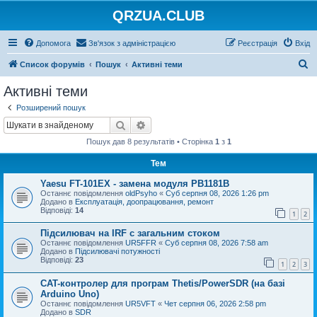
QRZUA.CLUB
Допомога
Зв'язок з адміністрацією
Реєстрація
Вхід
П
Список форумів
Пошук
Активні теми
о
Активні теми
ш
Розширений пошук
у
Пошук
Розширений пошук
к
Пошук дав 8 результатів • Сторінка
1
з
1
Тем
Yaesu FT-101EX - замена модуля PB1181B
Останнє повідомлення
oldPsyho
«
Суб серпня 08, 2026 1:26 pm
Додано в
Експлуатація, доопрацювання, ремонт
Відповіді:
14
1
2
Підсилювач на IRF с загальним стоком
Останнє повідомлення
UR5FFR
«
Суб серпня 08, 2026 7:58 am
Додано в
Підсилювачі потужності
Відповіді:
23
1
2
3
CAT-контролер для програм Thetis/PowerSDR (на базі
Arduino Uno)
Останнє повідомлення
UR5VFT
«
Чет серпня 06, 2026 2:58 pm
Додано в
SDR