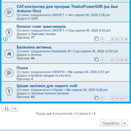
CAT-контролер для програм Thetis/PowerSDR (на базі
Arduino Uno)
Останнє повідомлення
UR5VFT
«
Чет серпня 06, 2026 2:58 pm
Додано в
SDR
Каталог схем трансиверів.
Останнє повідомлення
UR5VFT
«
Сер серпня 05, 2026 8:03 pm
Додано в
Лампова техніка
Відповіді:
77
1
5
6
7
8
…
Балконна антенна.
Останнє повідомлення
Konstantin M
«
Сер серпня 05, 2026 12:52 pm
Додано в
Антени
Відповіді:
86
1
6
7
8
9
…
Плати
Останнє повідомлення
UR5FFR
«
Вів серпня 04, 2026 9:57 pm
Додано в
Купівля-продаж та послуги
Відповіді:
4
Цікаві залізяки для нашого хобі
Останнє повідомлення
Ur5ydw
«
Вів серпня 04, 2026 9:08 pm
Додано в
Загальні технічні питання
Відповіді:
60
1
4
5
6
7
…
Пошук дав 8 результатів • Сторінка
1
з
1
Перейти