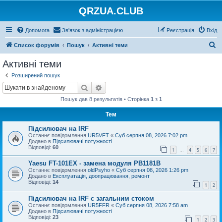
QRZUA.CLUB
Допомога
Зв'язок з адміністрацією
Реєстрація
Вхід
П
Список форумів
Пошук
Активні теми
о
Активні теми
ш
Розширений пошук
у
Пошук
Розширений пошук
к
Пошук дав 8 результатів • Сторінка
1
з
1
Тем
Підсилювач на IRF
Останнє повідомлення
UR5VFT
«
Суб серпня 08, 2026 7:02 pm
Додано в
Підсилювачі потужності
Відповіді:
60
1
4
5
6
7
…
Yaesu FT-101EX - замена модуля PB1181B
Останнє повідомлення
oldPsyho
«
Суб серпня 08, 2026 1:26 pm
Додано в
Експлуатація, доопрацювання, ремонт
Відповіді:
14
1
2
Підсилювач на IRF с загальним стоком
Останнє повідомлення
UR5FFR
«
Суб серпня 08, 2026 7:58 am
Додано в
Підсилювачі потужності
Відповіді:
23
1
2
3