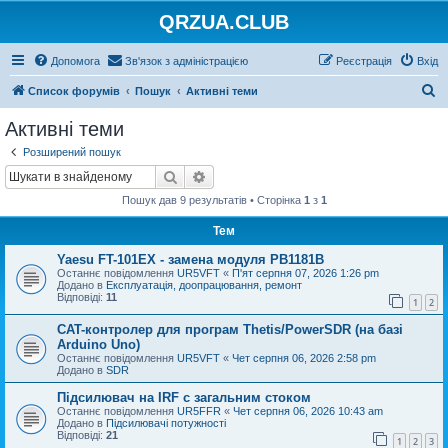
QRZUA.CLUB
Допомога
Зв'язок з адміністрацією
Реєстрація
Вхід
П
Список форумів
Пошук
Активні теми
о
Активні теми
ш
Розширений пошук
у
Пошук
Розширений пошук
к
Пошук дав 9 результатів • Сторінка
1
з
1
Тем
Yaesu FT-101EX - замена модуля PB1181B
Останнє повідомлення
UR5VFT
«
П'ят серпня 07, 2026 1:26 pm
Додано в
Експлуатація, доопрацювання, ремонт
Відповіді:
11
1
2
CAT-контролер для програм Thetis/PowerSDR (на базі
Arduino Uno)
Останнє повідомлення
UR5VFT
«
Чет серпня 06, 2026 2:58 pm
Додано в
SDR
Підсилювач на IRF с загальним стоком
Останнє повідомлення
UR5FFR
«
Чет серпня 06, 2026 10:43 am
Додано в
Підсилювачі потужності
Відповіді:
21
1
2
3