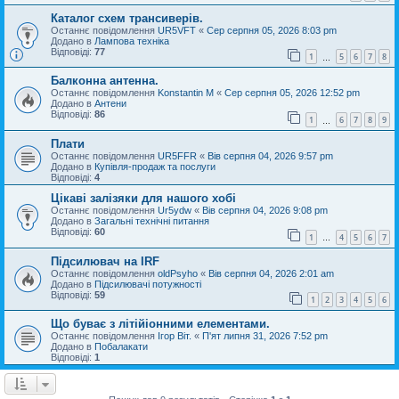
Каталог схем трансиверів.
Останнє повідомлення
UR5VFT
«
Сер серпня 05, 2026 8:03 pm
Додано в
Лампова техніка
Відповіді:
77
1
5
6
7
8
…
Балконна антенна.
Останнє повідомлення
Konstantin M
«
Сер серпня 05, 2026 12:52 pm
Додано в
Антени
Відповіді:
86
1
6
7
8
9
…
Плати
Останнє повідомлення
UR5FFR
«
Вів серпня 04, 2026 9:57 pm
Додано в
Купівля-продаж та послуги
Відповіді:
4
Цікаві залізяки для нашого хобі
Останнє повідомлення
Ur5ydw
«
Вів серпня 04, 2026 9:08 pm
Додано в
Загальні технічні питання
Відповіді:
60
1
4
5
6
7
…
Підсилювач на IRF
Останнє повідомлення
oldPsyho
«
Вів серпня 04, 2026 2:01 am
Додано в
Підсилювачі потужності
Відповіді:
59
1
2
3
4
5
6
Що буває з літійіонними елементами.
Останнє повідомлення
Ігор Віт.
«
П'ят липня 31, 2026 7:52 pm
Додано в
Побалакати
Відповіді:
1