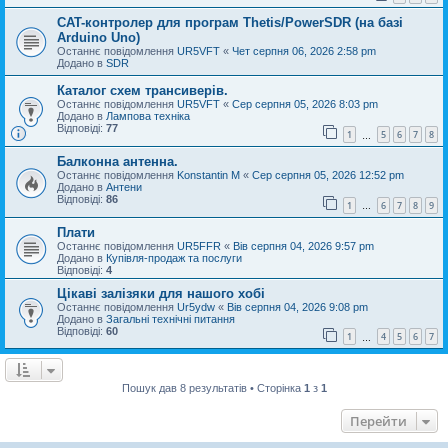
CAT-контролер для програм Thetis/PowerSDR (на базі
Arduino Uno)
Останнє повідомлення
UR5VFT
«
Чет серпня 06, 2026 2:58 pm
Додано в
SDR
Каталог схем трансиверів.
Останнє повідомлення
UR5VFT
«
Сер серпня 05, 2026 8:03 pm
Додано в
Лампова техніка
Відповіді:
77
1
5
6
7
8
…
Балконна антенна.
Останнє повідомлення
Konstantin M
«
Сер серпня 05, 2026 12:52 pm
Додано в
Антени
Відповіді:
86
1
6
7
8
9
…
Плати
Останнє повідомлення
UR5FFR
«
Вів серпня 04, 2026 9:57 pm
Додано в
Купівля-продаж та послуги
Відповіді:
4
Цікаві залізяки для нашого хобі
Останнє повідомлення
Ur5ydw
«
Вів серпня 04, 2026 9:08 pm
Додано в
Загальні технічні питання
Відповіді:
60
1
4
5
6
7
…
Пошук дав 8 результатів • Сторінка
1
з
1
Перейти