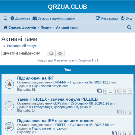
QRZUA.CLUB
Допомога
Зв'язок з адміністрацією
Реєстрація
Вхід
П
Список форумів
Пошук
Активні теми
о
Активні теми
ш
Розширений пошук
у
Пошук
Розширений пошук
к
Пошук дав 8 результатів • Сторінка
1
з
1
Тем
Підсилювач на IRF
Останнє повідомлення
UR5FFR
«
Нед серпня 09, 2026 12:17 am
Додано в
Підсилювачі потужності
Відповіді:
61
1
4
5
6
7
…
Yaesu FT-101EX - замена модуля PB1181B
Останнє повідомлення
oldPsyho
«
Суб серпня 08, 2026 1:26 pm
Додано в
Експлуатація, доопрацювання, ремонт
Відповіді:
14
1
2
Підсилювач на IRF с загальним стоком
Останнє повідомлення
UR5FFR
«
Суб серпня 08, 2026 7:58 am
Додано в
Підсилювачі потужності
Відповіді:
23
1
2
3