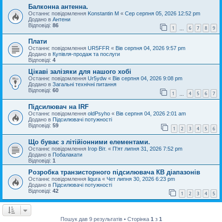
Балконна антенна.
Останнє повідомлення
Konstantin M
«
Сер серпня 05, 2026 12:52 pm
Додано в
Антени
Відповіді:
86
1
6
7
8
9
…
Плати
Останнє повідомлення
UR5FFR
«
Вів серпня 04, 2026 9:57 pm
Додано в
Купівля-продаж та послуги
Відповіді:
4
Цікаві залізяки для нашого хобі
Останнє повідомлення
Ur5ydw
«
Вів серпня 04, 2026 9:08 pm
Додано в
Загальні технічні питання
Відповіді:
60
1
4
5
6
7
…
Підсилювач на IRF
Останнє повідомлення
oldPsyho
«
Вів серпня 04, 2026 2:01 am
Додано в
Підсилювачі потужності
Відповіді:
59
1
2
3
4
5
6
Що буває з літійіонними елементами.
Останнє повідомлення
Ігор Віт.
«
П'ят липня 31, 2026 7:52 pm
Додано в
Побалакати
Відповіді:
1
Розробка транзисторного підсилювача КВ діапазонів
Останнє повідомлення
liqura
«
Чет липня 30, 2026 6:23 pm
Додано в
Підсилювачі потужності
Відповіді:
42
1
2
3
4
5
Пошук дав 9 результатів • Сторінка
1
з
1