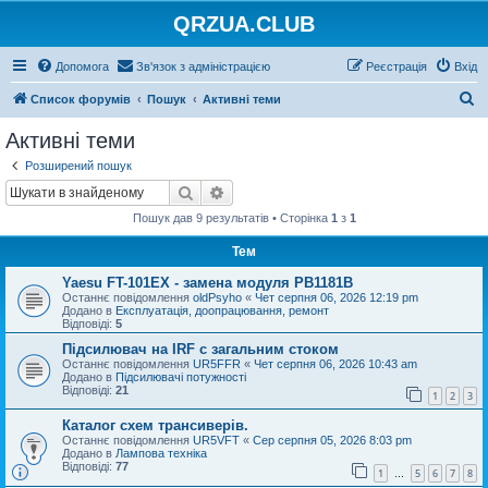
QRZUA.CLUB
Допомога
Зв'язок з адміністрацією
Реєстрація
Вхід
П
Список форумів
Пошук
Активні теми
о
Активні теми
ш
Розширений пошук
у
Пошук
Розширений пошук
к
Пошук дав 9 результатів • Сторінка
1
з
1
Тем
Yaesu FT-101EX - замена модуля PB1181B
Останнє повідомлення
oldPsyho
«
Чет серпня 06, 2026 12:19 pm
Додано в
Експлуатація, доопрацювання, ремонт
Відповіді:
5
Підсилювач на IRF с загальним стоком
Останнє повідомлення
UR5FFR
«
Чет серпня 06, 2026 10:43 am
Додано в
Підсилювачі потужності
Відповіді:
21
1
2
3
Каталог схем трансиверів.
Останнє повідомлення
UR5VFT
«
Сер серпня 05, 2026 8:03 pm
Додано в
Лампова техніка
Відповіді:
77
1
5
6
7
8
…