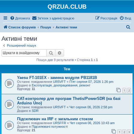
QRZUA.CLUB
Допомога
Зв'язок з адміністрацією
Реєстрація
Вхід
П
Список форумів
Пошук
Активні теми
о
Активні теми
ш
Розширений пошук
у
Пошук
Розширений пошук
к
Пошук дав 9 результатів • Сторінка
1
з
1
Тем
Yaesu FT-101EX - замена модуля PB1181B
Останнє повідомлення
UR5VFT
«
П'ят серпня 07, 2026 1:26 pm
Додано в
Експлуатація, доопрацювання, ремонт
Відповіді:
11
1
2
CAT-контролер для програм Thetis/PowerSDR (на базі
Arduino Uno)
Останнє повідомлення
UR5VFT
«
Чет серпня 06, 2026 2:58 pm
Додано в
SDR
Підсилювач на IRF с загальним стоком
Останнє повідомлення
UR5FFR
«
Чет серпня 06, 2026 10:43 am
Додано в
Підсилювачі потужності
Відповіді:
21
1
2
3