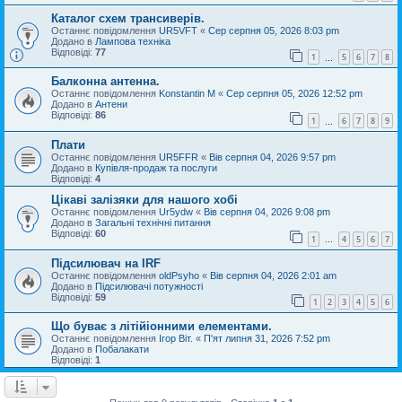
Каталог схем трансиверів.
Останнє повідомлення
UR5VFT
«
Сер серпня 05, 2026 8:03 pm
Додано в
Лампова техніка
Відповіді:
77
1
5
6
7
8
…
Балконна антенна.
Останнє повідомлення
Konstantin M
«
Сер серпня 05, 2026 12:52 pm
Додано в
Антени
Відповіді:
86
1
6
7
8
9
…
Плати
Останнє повідомлення
UR5FFR
«
Вів серпня 04, 2026 9:57 pm
Додано в
Купівля-продаж та послуги
Відповіді:
4
Цікаві залізяки для нашого хобі
Останнє повідомлення
Ur5ydw
«
Вів серпня 04, 2026 9:08 pm
Додано в
Загальні технічні питання
Відповіді:
60
1
4
5
6
7
…
Підсилювач на IRF
Останнє повідомлення
oldPsyho
«
Вів серпня 04, 2026 2:01 am
Додано в
Підсилювачі потужності
Відповіді:
59
1
2
3
4
5
6
Що буває з літійіонними елементами.
Останнє повідомлення
Ігор Віт.
«
П'ят липня 31, 2026 7:52 pm
Додано в
Побалакати
Відповіді:
1