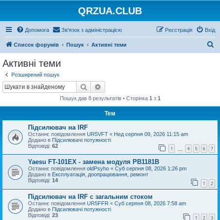
QRZUA.CLUB
Допомога
Зв'язок з адміністрацією
Реєстрація
Вхід
П
Список форумів
Пошук
Активні теми
о
Активні теми
ш
Розширений пошук
у
Пошук
Розширений пошук
к
Пошук дав 8 результатів • Сторінка
1
з
1
Тем
Підсилювач на IRF
Останнє повідомлення
UR5VFT
«
Нед серпня 09, 2026 11:15 am
Додано в
Підсилювачі потужності
Відповіді:
62
1
4
5
6
7
…
Yaesu FT-101EX - замена модуля PB1181B
Останнє повідомлення
oldPsyho
«
Суб серпня 08, 2026 1:26 pm
Додано в
Експлуатація, доопрацювання, ремонт
Відповіді:
14
1
2
Підсилювач на IRF с загальним стоком
Останнє повідомлення
UR5FFR
«
Суб серпня 08, 2026 7:58 am
Додано в
Підсилювачі потужності
Відповіді:
23
1
2
3