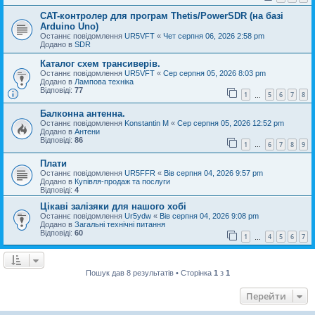
CAT-контролер для програм Thetis/PowerSDR (на базі
Arduino Uno)
Останнє повідомлення
UR5VFT
«
Чет серпня 06, 2026 2:58 pm
Додано в
SDR
Каталог схем трансиверів.
Останнє повідомлення
UR5VFT
«
Сер серпня 05, 2026 8:03 pm
Додано в
Лампова техніка
Відповіді:
77
1
5
6
7
8
…
Балконна антенна.
Останнє повідомлення
Konstantin M
«
Сер серпня 05, 2026 12:52 pm
Додано в
Антени
Відповіді:
86
1
6
7
8
9
…
Плати
Останнє повідомлення
UR5FFR
«
Вів серпня 04, 2026 9:57 pm
Додано в
Купівля-продаж та послуги
Відповіді:
4
Цікаві залізяки для нашого хобі
Останнє повідомлення
Ur5ydw
«
Вів серпня 04, 2026 9:08 pm
Додано в
Загальні технічні питання
Відповіді:
60
1
4
5
6
7
…
Пошук дав 8 результатів • Сторінка
1
з
1
Перейти