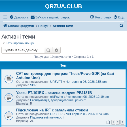
QRZUA.CLUB
Допомога
Зв'язок з адміністрацією
Реєстрація
Вхід
П
Список форумів
Пошук
Активні теми
о
Активні теми
ш
Розширений пошук
у
Пошук
Розширений пошук
к
Пошук дав 10 результатів • Сторінка
1
з
1
Тем
CAT-контролер для програм Thetis/PowerSDR (на базі
Arduino Uno)
Останнє повідомлення
UR5VFT
«
Чет серпня 06, 2026 2:58 pm
Додано в
SDR
Yaesu FT-101EX - замена модуля PB1181B
Останнє повідомлення
oldPsyho
«
Чет серпня 06, 2026 12:19 pm
Додано в
Експлуатація, доопрацювання, ремонт
Відповіді:
5
Підсилювач на IRF с загальним стоком
Останнє повідомлення
UR5FFR
«
Чет серпня 06, 2026 10:43 am
Додано в
Підсилювачі потужності
Відповіді:
21
1
2
3