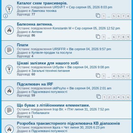
Каталог схем трансиверів.
Останнє повідомлення
UR5VFT
«
Сер серпня 05, 2026 8:03 pm
Додано в
Лампова техніка
Відповіді:
77
1
5
6
7
8
…
Балконна антенна.
Останнє повідомлення
Konstantin M
«
Сер серпня 05, 2026 12:52 pm
Додано в
Антени
Відповіді:
86
1
6
7
8
9
…
Плати
Останнє повідомлення
UR5FFR
«
Вів серпня 04, 2026 9:57 pm
Додано в
Купівля-продаж та послуги
Відповіді:
4
Цікаві залізяки для нашого хобі
Останнє повідомлення
Ur5ydw
«
Вів серпня 04, 2026 9:08 pm
Додано в
Загальні технічні питання
Відповіді:
60
1
4
5
6
7
…
Підсилювач на IRF
Останнє повідомлення
oldPsyho
«
Вів серпня 04, 2026 2:01 am
Додано в
Підсилювачі потужності
Відповіді:
59
1
2
3
4
5
6
Що буває з літійіонними елементами.
Останнє повідомлення
Ігор Віт.
«
П'ят липня 31, 2026 7:52 pm
Додано в
Побалакати
Відповіді:
1
Розробка транзисторного підсилювача КВ діапазонів
Останнє повідомлення
liqura
«
Чет липня 30, 2026 6:23 pm
Додано в
Підсилювачі потужності