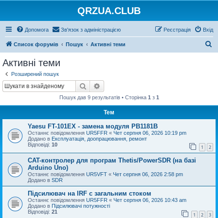
QRZUA.CLUB
Допомога
Зв'язок з адміністрацією
Реєстрація
Вхід
П
Список форумів
Пошук
Активні теми
о
Активні теми
ш
Розширений пошук
у
Пошук
Розширений пошук
к
Пошук дав 9 результатів • Сторінка
1
з
1
Тем
Yaesu FT-101EX - замена модуля PB1181B
Останнє повідомлення
UR5FFR
«
Чет серпня 06, 2026 10:19 pm
Додано в
Експлуатація, доопрацювання, ремонт
Відповіді:
10
1
2
CAT-контролер для програм Thetis/PowerSDR (на базі
Arduino Uno)
Останнє повідомлення
UR5VFT
«
Чет серпня 06, 2026 2:58 pm
Додано в
SDR
Підсилювач на IRF с загальним стоком
Останнє повідомлення
UR5FFR
«
Чет серпня 06, 2026 10:43 am
Додано в
Підсилювачі потужності
Відповіді:
21
1
2
3