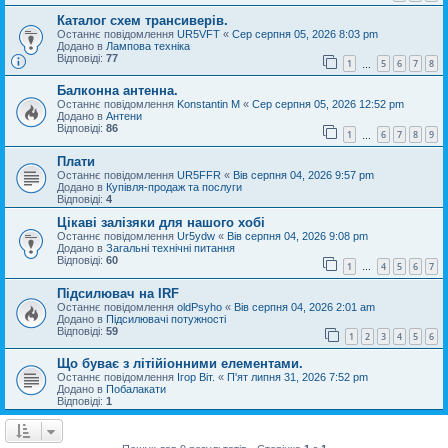
Каталог схем трансиверів.
Останнє повідомлення
UR5VFT
«
Сер серпня 05, 2026 8:03 pm
Додано в
Лампова техніка
Відповіді:
77
1
5
6
7
8
…
Балконна антенна.
Останнє повідомлення
Konstantin M
«
Сер серпня 05, 2026 12:52 pm
Додано в
Антени
Відповіді:
86
1
6
7
8
9
…
Плати
Останнє повідомлення
UR5FFR
«
Вів серпня 04, 2026 9:57 pm
Додано в
Купівля-продаж та послуги
Відповіді:
4
Цікаві залізяки для нашого хобі
Останнє повідомлення
Ur5ydw
«
Вів серпня 04, 2026 9:08 pm
Додано в
Загальні технічні питання
Відповіді:
60
1
4
5
6
7
…
Підсилювач на IRF
Останнє повідомлення
oldPsyho
«
Вів серпня 04, 2026 2:01 am
Додано в
Підсилювачі потужності
Відповіді:
59
1
2
3
4
5
6
Що буває з літійіонними елементами.
Останнє повідомлення
Ігор Віт.
«
П'ят липня 31, 2026 7:52 pm
Додано в
Побалакати
Відповіді:
1