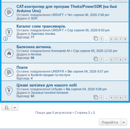
CAT-контролер для програм Thetis/PowerSDR (на базі
Arduino Uno)
Останнє повідомлення
UR5VFT
«
Чет серпня 06, 2026 2:58 pm
Додано в
SDR
Каталог схем трансиверів.
Останнє повідомлення
UR5VFT
«
Сер серпня 05, 2026 8:03 pm
Додано в
Лампова техніка
Відповіді:
77
1
5
6
7
8
…
Балконна антенна.
Останнє повідомлення
Konstantin M
«
Сер серпня 05, 2026 12:52 pm
Додано в
Антени
Відповіді:
86
1
6
7
8
9
…
Плати
Останнє повідомлення
UR5FFR
«
Вів серпня 04, 2026 9:57 pm
Додано в
Купівля-продаж та послуги
Відповіді:
4
Цікаві залізяки для нашого хобі
Останнє повідомлення
Ur5ydw
«
Вів серпня 04, 2026 9:08 pm
Додано в
Загальні технічні питання
Відповіді:
60
1
4
5
6
7
…
Пошук дав 8 результатів • Сторінка
1
з
1
Перейти