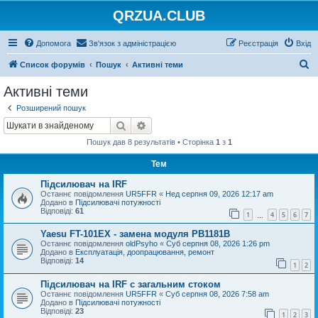
QRZUA.CLUB
Допомога
Зв'язок з адміністрацією
Реєстрація
Вхід
П
Список форумів
Пошук
Активні теми
о
Активні теми
ш
Розширений пошук
у
Пошук
Розширений пошук
к
Пошук дав 8 результатів • Сторінка
1
з
1
Тем
Підсилювач на IRF
Останнє повідомлення
UR5FFR
«
Нед серпня 09, 2026 12:17 am
Додано в
Підсилювачі потужності
Відповіді:
61
1
4
5
6
7
…
Yaesu FT-101EX - замена модуля PB1181B
Останнє повідомлення
oldPsyho
«
Суб серпня 08, 2026 1:26 pm
Додано в
Експлуатація, доопрацювання, ремонт
Відповіді:
14
1
2
Підсилювач на IRF с загальним стоком
Останнє повідомлення
UR5FFR
«
Суб серпня 08, 2026 7:58 am
Додано в
Підсилювачі потужності
Відповіді:
23
1
2
3