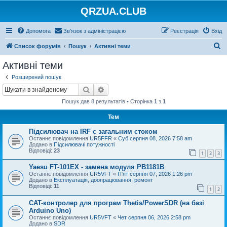
QRZUA.CLUB
Допомога
Зв'язок з адміністрацією
Реєстрація
Вхід
П
Список форумів
Пошук
Активні теми
о
Активні теми
ш
Розширений пошук
у
Пошук
Розширений пошук
к
Пошук дав 8 результатів • Сторінка
1
з
1
Тем
Підсилювач на IRF с загальним стоком
Останнє повідомлення
UR5FFR
«
Суб серпня 08, 2026 7:58 am
Додано в
Підсилювачі потужності
Відповіді:
23
1
2
3
Yaesu FT-101EX - замена модуля PB1181B
Останнє повідомлення
UR5VFT
«
П'ят серпня 07, 2026 1:26 pm
Додано в
Експлуатація, доопрацювання, ремонт
Відповіді:
11
1
2
CAT-контролер для програм Thetis/PowerSDR (на базі
Arduino Uno)
Останнє повідомлення
UR5VFT
«
Чет серпня 06, 2026 2:58 pm
Додано в
SDR