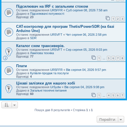
Підсилювач на IRF с загальним стоком
Останнє повідомлення
UR5FFR
«
Суб серпня 08, 2026 7:58 am
Додано в
Підсилювачі потужності
Відповіді:
23
1
2
3
CAT-контролер для програм Thetis/PowerSDR (на базі
Arduino Uno)
Останнє повідомлення
UR5VFT
«
Чет серпня 06, 2026 2:58 pm
Додано в
SDR
Каталог схем трансиверів.
Останнє повідомлення
UR5VFT
«
Сер серпня 05, 2026 8:03 pm
Додано в
Лампова техніка
Відповіді:
77
1
5
6
7
8
…
Плати
Останнє повідомлення
UR5FFR
«
Вів серпня 04, 2026 9:57 pm
Додано в
Купівля-продаж та послуги
Відповіді:
4
Цікаві залізяки для нашого хобі
Останнє повідомлення
Ur5ydw
«
Вів серпня 04, 2026 9:08 pm
Додано в
Загальні технічні питання
Відповіді:
60
1
4
5
6
7
…
Пошук дав 8 результатів • Сторінка
1
з
1
Перейти