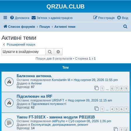
QRZUA.CLUB
Допомога
Зв'язок з адміністрацією
Реєстрація
Вхід
П
Список форумів
Пошук
Активні теми
о
Активні теми
ш
Розширений пошук
у
Пошук
Розширений пошук
к
Пошук дав 8 результатів • Сторінка
1
з
1
Тем
Балконна антенна.
Останнє повідомлення
Konstantin M
«
Нед серпня 09, 2026 11:55 pm
Додано в
Антени
Відповіді:
87
1
6
7
8
9
…
Підсилювач на IRF
Останнє повідомлення
UR5VFT
«
Нед серпня 09, 2026 11:15 am
Додано в
Підсилювачі потужності
Відповіді:
62
1
4
5
6
7
…
Yaesu FT-101EX - замена модуля PB1181B
Останнє повідомлення
oldPsyho
«
Суб серпня 08, 2026 1:26 pm
Додано в
Експлуатація, доопрацювання, ремонт
Відповіді:
14
1
2