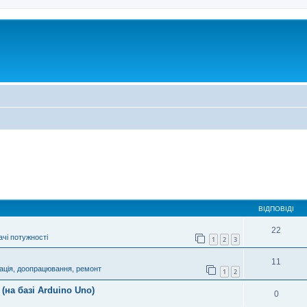
ВІДПОВІДІ
22
чі потужності
1
2
3
11
ація, доопрацювання, ремонт
1
2
(на базі Arduino Uno)
0