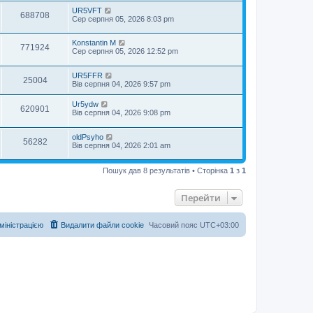
UR5VFT
688708
Сер серпня 05, 2026 8:03 pm
Konstantin M
771924
Сер серпня 05, 2026 12:52 pm
UR5FFR
25004
Вів серпня 04, 2026 9:57 pm
Ur5ydw
620901
Вів серпня 04, 2026 9:08 pm
oldPsyho
56282
Вів серпня 04, 2026 2:01 am
Пошук дав 8 результатів • Сторінка
1
з
1
Перейти
дміністрацією
Видалити файли cookie
Часовий пояс
UTC+03:00