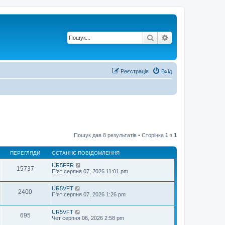
Пошук
Розширений по
Реєстрація
Вхід
Пошук дав 8 результатів • Сторінка
1
з
1
ПЕРЕГЛЯДИ
ОСТАННЄ ПОВІДОМЛЕННЯ
UR5FFR
15737
П'ят серпня 07, 2026 11:01 pm
UR5VFT
2400
П'ят серпня 07, 2026 1:26 pm
UR5VFT
695
Чет серпня 06, 2026 2:58 pm