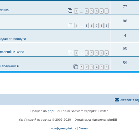
77
хніка
1
4
5
6
7
8
…
86
1
5
6
7
8
9
…
4
родаж та послуги
60
технічні питання
1
3
4
5
6
7
…
59
і потужності
1
2
3
4
5
6
Зв'язок з а
Працює на
phpBB
® Forum Software © phpBB Limited
Український переклад © 2005-2020
Українська підтримка phpBB
Конфіденційність
|
Умови