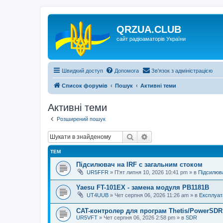
QRZUA.CLUB
сайт радіоаматорів України
Швидкий доступ
Допомога
Зв'язок з адміністрацією
Список форумів
Пошук
Активні теми
Активні теми
Розширений пошук
Пошук
Розширений пошук
ТЕМ
Підсилювач на IRF с загальним стоком
UR5FFR
»
П'ят липня 10, 2026 10:41 pm
» в
Підсилюва
Yaesu FT-101EX - замена модуля PB1181B
UT4UUB
»
Чет серпня 06, 2026 11:26 am
» в
Експлуат
CAT-контролер для програм Thetis/PowerSDR 
UR5VFT
»
Чет серпня 06, 2026 2:58 pm
» в
SDR