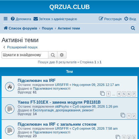
QRZUA.CLUB
Допомога
Зв'язок з адміністрацією
Реєстрація
Вхід
П
Список форумів
Пошук
Активні теми
о
Активні теми
ш
Розширений пошук
у
Пошук
Розширений пошук
к
Пошук дав 8 результатів • Сторінка
1
з
1
Тем
Підсилювач на IRF
Останнє повідомлення
UR5FFR
«
Нед серпня 09, 2026 12:17 am
Додано в
Підсилювачі потужності
Відповіді:
61
1
4
5
6
7
…
Yaesu FT-101EX - замена модуля PB1181B
Останнє повідомлення
oldPsyho
«
Суб серпня 08, 2026 1:26 pm
Додано в
Експлуатація, доопрацювання, ремонт
Відповіді:
14
1
2
Підсилювач на IRF с загальним стоком
Останнє повідомлення
UR5FFR
«
Суб серпня 08, 2026 7:58 am
Додано в
Підсилювачі потужності
Відповіді:
23
1
2
3