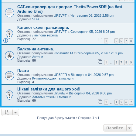
CAT-контролер для програм Thetis/PowerSDR (на базі
Arduino Uno)
Останнє повідомлення
UR5VFT
«
Чет серпня 06, 2026 2:58 pm
Додано в
SDR
Каталог схем трансиверів.
Останнє повідомлення
UR5VFT
«
Сер серпня 05, 2026 8:03 pm
Додано в
Лампова техніка
Відповіді:
77
1
5
6
7
8
…
Балконна антенна.
Останнє повідомлення
Konstantin M
«
Сер серпня 05, 2026 12:52 pm
Додано в
Антени
Відповіді:
86
1
6
7
8
9
…
Плати
Останнє повідомлення
UR5FFR
«
Вів серпня 04, 2026 9:57 pm
Додано в
Купівля-продаж та послуги
Відповіді:
4
Цікаві залізяки для нашого хобі
Останнє повідомлення
Ur5ydw
«
Вів серпня 04, 2026 9:08 pm
Додано в
Загальні технічні питання
Відповіді:
60
1
4
5
6
7
…
Пошук дав 8 результатів • Сторінка
1
з
1
Перейти