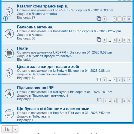
Каталог схем трансиверів.
Останнє повідомлення
UR5VFT
«
Сер серпня 05, 2026 8:03 pm
Додано в
Лампова техніка
Відповіді:
77
1
5
6
7
8
…
Балконна антенна.
Останнє повідомлення
Konstantin M
«
Сер серпня 05, 2026 12:52 pm
Додано в
Антени
Відповіді:
86
1
6
7
8
9
…
Плати
Останнє повідомлення
UR5FFR
«
Вів серпня 04, 2026 9:57 pm
Додано в
Купівля-продаж та послуги
Відповіді:
4
Цікаві залізяки для нашого хобі
Останнє повідомлення
Ur5ydw
«
Вів серпня 04, 2026 9:08 pm
Додано в
Загальні технічні питання
Відповіді:
60
1
4
5
6
7
…
Підсилювач на IRF
Останнє повідомлення
oldPsyho
«
Вів серпня 04, 2026 2:01 am
Додано в
Підсилювачі потужності
Відповіді:
59
1
2
3
4
5
6
Що буває з літійіонними елементами.
Останнє повідомлення
Ігор Віт.
«
П'ят липня 31, 2026 7:52 pm
Додано в
Побалакати
Відповіді:
1