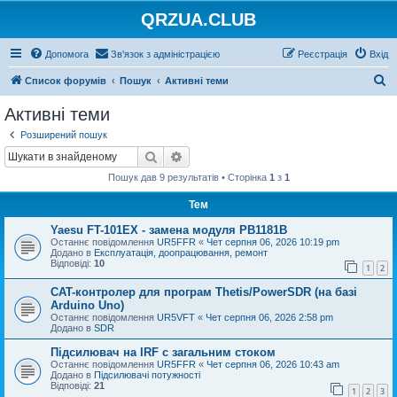
QRZUA.CLUB
Допомога
Зв'язок з адміністрацією
Реєстрація
Вхід
П
Список форумів
Пошук
Активні теми
о
Активні теми
ш
Розширений пошук
у
Пошук
Розширений пошук
к
Пошук дав 9 результатів • Сторінка
1
з
1
Тем
Yaesu FT-101EX - замена модуля PB1181B
Останнє повідомлення
UR5FFR
«
Чет серпня 06, 2026 10:19 pm
Додано в
Експлуатація, доопрацювання, ремонт
Відповіді:
10
1
2
CAT-контролер для програм Thetis/PowerSDR (на базі
Arduino Uno)
Останнє повідомлення
UR5VFT
«
Чет серпня 06, 2026 2:58 pm
Додано в
SDR
Підсилювач на IRF с загальним стоком
Останнє повідомлення
UR5FFR
«
Чет серпня 06, 2026 10:43 am
Додано в
Підсилювачі потужності
Відповіді:
21
1
2
3