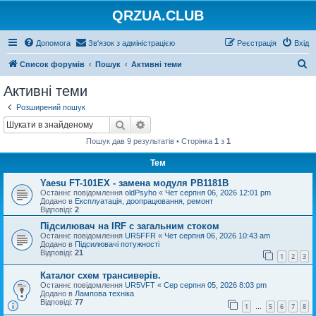
QRZUA.CLUB
Допомога
Зв'язок з адміністрацією
Реєстрація
Вхід
П
Список форумів
Пошук
Активні теми
о
Активні теми
ш
Розширений пошук
у
Пошук
Розширений пошук
к
Пошук дав 9 результатів • Сторінка
1
з
1
Тем
Yaesu FT-101EX - замена модуля PB1181B
Останнє повідомлення
oldPsyho
«
Чет серпня 06, 2026 12:01 pm
Додано в
Експлуатація, доопрацювання, ремонт
Відповіді:
2
Підсилювач на IRF с загальним стоком
Останнє повідомлення
UR5FFR
«
Чет серпня 06, 2026 10:43 am
Додано в
Підсилювачі потужності
Відповіді:
21
1
2
3
Каталог схем трансиверів.
Останнє повідомлення
UR5VFT
«
Сер серпня 05, 2026 8:03 pm
Додано в
Лампова техніка
Відповіді:
77
1
5
6
7
8
…