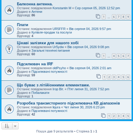
Балконна антенна.
Останнє повідомлення
Konstantin M
«
Сер серпня 05, 2026 12:52 pm
Додано в
Антени
Відповіді:
86
1
6
7
8
9
…
Плати
Останнє повідомлення
UR5FFR
«
Вів серпня 04, 2026 9:57 pm
Додано в
Купівля-продаж та послуги
Відповіді:
4
Цікаві залізяки для нашого хобі
Останнє повідомлення
Ur5ydw
«
Вів серпня 04, 2026 9:08 pm
Додано в
Загальні технічні питання
Відповіді:
60
1
4
5
6
7
…
Підсилювач на IRF
Останнє повідомлення
oldPsyho
«
Вів серпня 04, 2026 2:01 am
Додано в
Підсилювачі потужності
Відповіді:
59
1
2
3
4
5
6
Що буває з літійіонними елементами.
Останнє повідомлення
Ігор Віт.
«
П'ят липня 31, 2026 7:52 pm
Додано в
Побалакати
Відповіді:
1
Розробка транзисторного підсилювача КВ діапазонів
Останнє повідомлення
liqura
«
Чет липня 30, 2026 6:23 pm
Додано в
Підсилювачі потужності
Відповіді:
42
1
2
3
4
5
Пошук дав 9 результатів • Сторінка
1
з
1