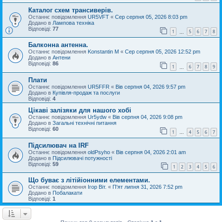
Каталог схем трансиверів.
Останнє повідомлення
UR5VFT
«
Сер серпня 05, 2026 8:03 pm
Додано в
Лампова техніка
Відповіді:
77
1
5
6
7
8
…
Балконна антенна.
Останнє повідомлення
Konstantin M
«
Сер серпня 05, 2026 12:52 pm
Додано в
Антени
Відповіді:
86
1
6
7
8
9
…
Плати
Останнє повідомлення
UR5FFR
«
Вів серпня 04, 2026 9:57 pm
Додано в
Купівля-продаж та послуги
Відповіді:
4
Цікаві залізяки для нашого хобі
Останнє повідомлення
Ur5ydw
«
Вів серпня 04, 2026 9:08 pm
Додано в
Загальні технічні питання
Відповіді:
60
1
4
5
6
7
…
Підсилювач на IRF
Останнє повідомлення
oldPsyho
«
Вів серпня 04, 2026 2:01 am
Додано в
Підсилювачі потужності
Відповіді:
59
1
2
3
4
5
6
Що буває з літійіонними елементами.
Останнє повідомлення
Ігор Віт.
«
П'ят липня 31, 2026 7:52 pm
Додано в
Побалакати
Відповіді:
1