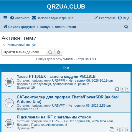
QRZUA.CLUB
Допомога
Зв'язок з адміністрацією
Реєстрація
Вхід
П
Список форумів
Пошук
Активні теми
о
Активні теми
ш
Розширений пошук
у
Пошук
Розширений пошук
к
Пошук дав 9 результатів • Сторінка
1
з
1
Тем
Yaesu FT-101EX - замена модуля PB1181B
Останнє повідомлення
UR5FFR
«
Чет серпня 06, 2026 10:19 pm
Додано в
Експлуатація, доопрацювання, ремонт
Відповіді:
10
1
2
CAT-контролер для програм Thetis/PowerSDR (на базі
Arduino Uno)
Останнє повідомлення
UR5VFT
«
Чет серпня 06, 2026 2:58 pm
Додано в
SDR
Підсилювач на IRF с загальним стоком
Останнє повідомлення
UR5FFR
«
Чет серпня 06, 2026 10:43 am
Додано в
Підсилювачі потужності
Відповіді:
21
1
2
3