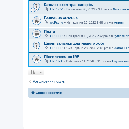
Каталог схем трансиверів.
UR5VCP
»
Вів червня 20, 2023 7:38 pm
» в
Лампова те
Балконна антенна.
oldPsyho
»
Чет жовтня 20, 2022 9:48 pm
» в
Антени
Плати
UR5FFR
»
Пон травня 11, 2026 2:32 pm
» в
Купівля-п
Цікаві залізяки для нашого хобі
UR5FFR
»
Суб червня 28, 2025 2:18 pm
» в
Загальні 
Підсилювач на IRF
UR5VFT
»
Суб липня 11, 2026 8:31 pm
» в
Підсилювач
Розширений пошук
Список форумів