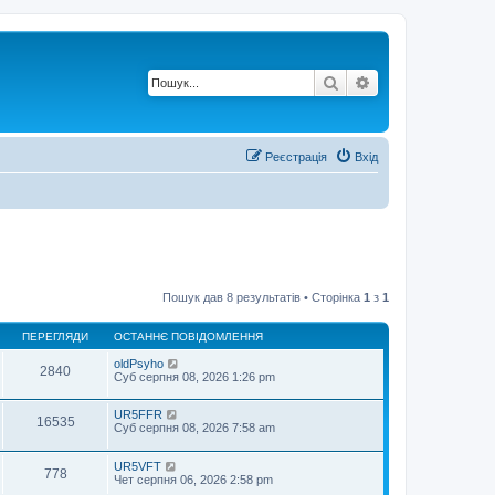
Пошук
Розширений по
Реєстрація
Вхід
Пошук дав 8 результатів • Сторінка
1
з
1
ПЕРЕГЛЯДИ
ОСТАННЄ ПОВІДОМЛЕННЯ
oldPsyho
2840
Суб серпня 08, 2026 1:26 pm
UR5FFR
16535
Суб серпня 08, 2026 7:58 am
UR5VFT
778
Чет серпня 06, 2026 2:58 pm