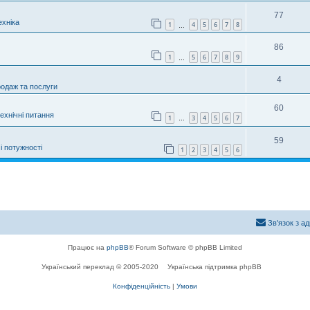
77
хніка
1
4
5
6
7
8
…
86
1
5
6
7
8
9
…
4
родаж та послуги
60
технічні питання
1
3
4
5
6
7
…
59
і потужності
1
2
3
4
5
6
Зв'язок з а
Працює на
phpBB
® Forum Software © phpBB Limited
Український переклад © 2005-2020
Українська підтримка phpBB
Конфіденційність
|
Умови