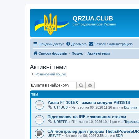
QRZUA.CLUB
сайт радіоаматорів України
Швидкий доступ
Допомога
Зв'язок з адміністрацією
Список форумів
Пошук
Активні теми
Активні теми
Розширений пошук
Пошук
Розширений пошук
ТЕМ
Yaesu FT-101EX - замена модуля PB1181B
UT4UUB
»
Чет серпня 06, 2026 11:26 am
» в
Експлуат
Підсилювач на IRF с загальним стоком
UR5FFR
»
П'ят липня 10, 2026 10:41 pm
» в
Підсилюва
CAT-контролер для програм Thetis/PowerSDR 
UR5VFT
»
Чет серпня 06, 2026 2:58 pm
» в
SDR