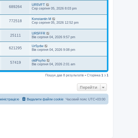
UR5VFT
689264
Сер серпня 05, 2026 8:03 pm
Konstantin M
772518
Сер серпня 05, 2026 12:52 pm
UR5FFR
25111
Вів серпня 04, 2026 9:57 pm
Ur5ydw
621295
Вів серпня 04, 2026 9:08 pm
oldPsyho
57419
Вів серпня 04, 2026 2:01 am
Пошук дав 8 результатів • Сторінка
1
з
1
Перейти
дміністрацією
Видалити файли cookie
Часовий пояс
UTC+03:00