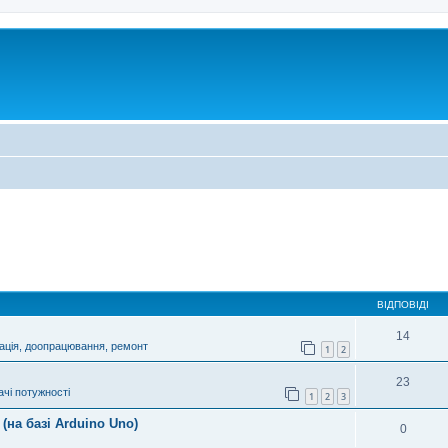
ВІДПОВІДІ
14
ація, доопрацювання, ремонт
1
2
23
чі потужності
1
2
3
(на базі Arduino Uno)
0