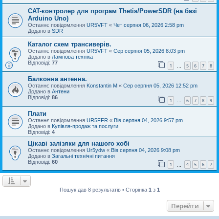
CAT-контролер для програм Thetis/PowerSDR (на базі
Arduino Uno)
Останнє повідомлення
UR5VFT
«
Чет серпня 06, 2026 2:58 pm
Додано в
SDR
Каталог схем трансиверів.
Останнє повідомлення
UR5VFT
«
Сер серпня 05, 2026 8:03 pm
Додано в
Лампова техніка
Відповіді:
77
1
5
6
7
8
…
Балконна антенна.
Останнє повідомлення
Konstantin M
«
Сер серпня 05, 2026 12:52 pm
Додано в
Антени
Відповіді:
86
1
6
7
8
9
…
Плати
Останнє повідомлення
UR5FFR
«
Вів серпня 04, 2026 9:57 pm
Додано в
Купівля-продаж та послуги
Відповіді:
4
Цікаві залізяки для нашого хобі
Останнє повідомлення
Ur5ydw
«
Вів серпня 04, 2026 9:08 pm
Додано в
Загальні технічні питання
Відповіді:
60
1
4
5
6
7
…
Пошук дав 8 результатів • Сторінка
1
з
1
Перейти