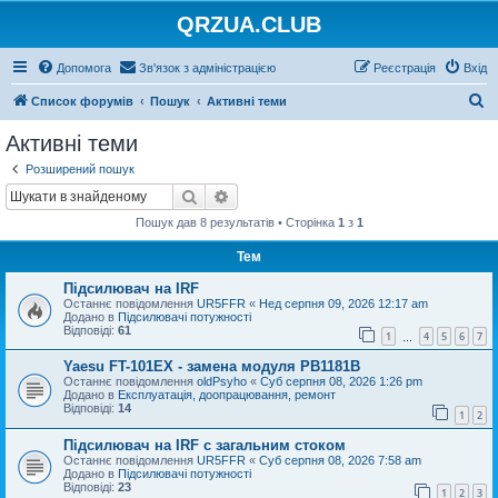
QRZUA.CLUB
Допомога
Зв'язок з адміністрацією
Реєстрація
Вхід
П
Список форумів
Пошук
Активні теми
о
Активні теми
ш
Розширений пошук
у
Пошук
Розширений пошук
к
Пошук дав 8 результатів • Сторінка
1
з
1
Тем
Підсилювач на IRF
Останнє повідомлення
UR5FFR
«
Нед серпня 09, 2026 12:17 am
Додано в
Підсилювачі потужності
Відповіді:
61
1
4
5
6
7
…
Yaesu FT-101EX - замена модуля PB1181B
Останнє повідомлення
oldPsyho
«
Суб серпня 08, 2026 1:26 pm
Додано в
Експлуатація, доопрацювання, ремонт
Відповіді:
14
1
2
Підсилювач на IRF с загальним стоком
Останнє повідомлення
UR5FFR
«
Суб серпня 08, 2026 7:58 am
Додано в
Підсилювачі потужності
Відповіді:
23
1
2
3