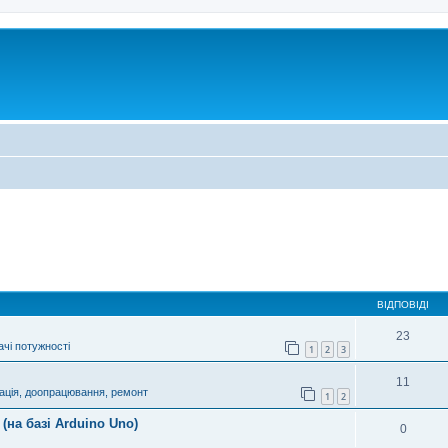
ВІДПОВІДІ
23
чі потужності
1
2
3
11
ація, доопрацювання, ремонт
1
2
(на базі Arduino Uno)
0