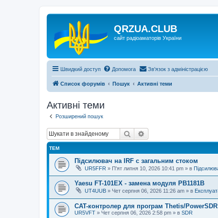
QRZUA.CLUB
сайт радіоаматорів України
Швидкий доступ
Допомога
Зв'язок з адміністрацією
Список форумів
Пошук
Активні теми
Активні теми
Розширений пошук
Пошук
Розширений пошук
ТЕМ
Підсилювач на IRF с загальним стоком
UR5FFR
»
П'ят липня 10, 2026 10:41 pm
» в
Підсилюва
Yaesu FT-101EX - замена модуля PB1181B
UT4UUB
»
Чет серпня 06, 2026 11:26 am
» в
Експлуат
CAT-контролер для програм Thetis/PowerSDR 
UR5VFT
»
Чет серпня 06, 2026 2:58 pm
» в
SDR