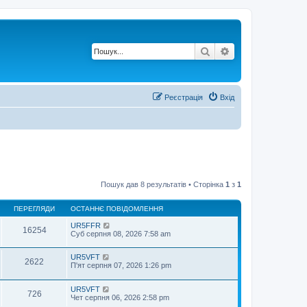
Пошук
Розширений по
Реєстрація
Вхід
Пошук дав 8 результатів • Сторінка
1
з
1
ПЕРЕГЛЯДИ
ОСТАННЄ ПОВІДОМЛЕННЯ
UR5FFR
16254
Суб серпня 08, 2026 7:58 am
UR5VFT
2622
П'ят серпня 07, 2026 1:26 pm
UR5VFT
726
Чет серпня 06, 2026 2:58 pm