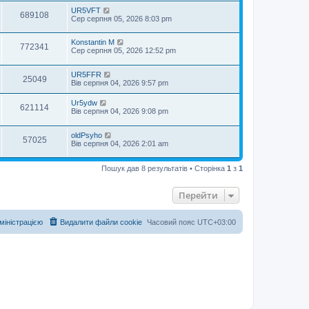
UR5VFT
689108
Сер серпня 05, 2026 8:03 pm
Konstantin M
772341
Сер серпня 05, 2026 12:52 pm
UR5FFR
25049
Вів серпня 04, 2026 9:57 pm
Ur5ydw
621114
Вів серпня 04, 2026 9:08 pm
oldPsyho
57025
Вів серпня 04, 2026 2:01 am
Пошук дав 8 результатів • Сторінка
1
з
1
Перейти
дміністрацією
Видалити файли cookie
Часовий пояс
UTC+03:00