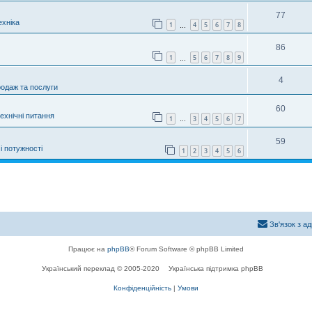
77
хніка
1
4
5
6
7
8
…
86
1
5
6
7
8
9
…
4
родаж та послуги
60
технічні питання
1
3
4
5
6
7
…
59
і потужності
1
2
3
4
5
6
Зв'язок з а
Працює на
phpBB
® Forum Software © phpBB Limited
Український переклад © 2005-2020
Українська підтримка phpBB
Конфіденційність
|
Умови