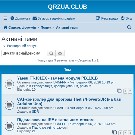
QRZUA.CLUB
Допомога
Зв'язок з адміністрацією
Реєстрація
Вхід
П
Список форумів
Пошук
Активні теми
о
Активні теми
ш
Розширений пошук
у
Пошук
Розширений пошук
к
Пошук дав 9 результатів • Сторінка
1
з
1
Тем
Yaesu FT-101EX - замена модуля PB1181B
Останнє повідомлення
UR5FFR
«
Чет серпня 06, 2026 10:19 pm
Додано в
Експлуатація, доопрацювання, ремонт
Відповіді:
10
1
2
CAT-контролер для програм Thetis/PowerSDR (на базі
Arduino Uno)
Останнє повідомлення
UR5VFT
«
Чет серпня 06, 2026 2:58 pm
Додано в
SDR
Підсилювач на IRF с загальним стоком
Останнє повідомлення
UR5FFR
«
Чет серпня 06, 2026 10:43 am
Додано в
Підсилювачі потужності
Відповіді:
21
1
2
3