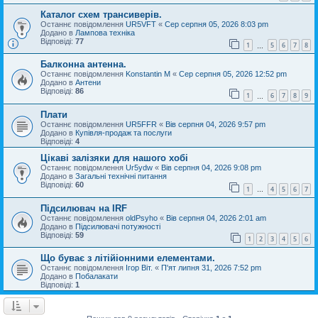
Каталог схем трансиверів.
Останнє повідомлення
UR5VFT
«
Сер серпня 05, 2026 8:03 pm
Додано в
Лампова техніка
Відповіді:
77
1
5
6
7
8
…
Балконна антенна.
Останнє повідомлення
Konstantin M
«
Сер серпня 05, 2026 12:52 pm
Додано в
Антени
Відповіді:
86
1
6
7
8
9
…
Плати
Останнє повідомлення
UR5FFR
«
Вів серпня 04, 2026 9:57 pm
Додано в
Купівля-продаж та послуги
Відповіді:
4
Цікаві залізяки для нашого хобі
Останнє повідомлення
Ur5ydw
«
Вів серпня 04, 2026 9:08 pm
Додано в
Загальні технічні питання
Відповіді:
60
1
4
5
6
7
…
Підсилювач на IRF
Останнє повідомлення
oldPsyho
«
Вів серпня 04, 2026 2:01 am
Додано в
Підсилювачі потужності
Відповіді:
59
1
2
3
4
5
6
Що буває з літійіонними елементами.
Останнє повідомлення
Ігор Віт.
«
П'ят липня 31, 2026 7:52 pm
Додано в
Побалакати
Відповіді:
1