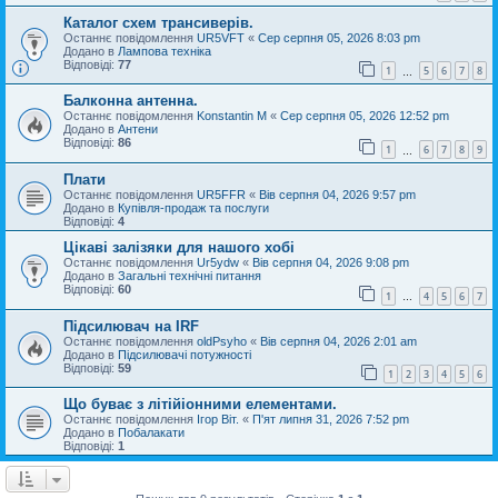
Каталог схем трансиверів.
Останнє повідомлення
UR5VFT
«
Сер серпня 05, 2026 8:03 pm
Додано в
Лампова техніка
Відповіді:
77
1
5
6
7
8
…
Балконна антенна.
Останнє повідомлення
Konstantin M
«
Сер серпня 05, 2026 12:52 pm
Додано в
Антени
Відповіді:
86
1
6
7
8
9
…
Плати
Останнє повідомлення
UR5FFR
«
Вів серпня 04, 2026 9:57 pm
Додано в
Купівля-продаж та послуги
Відповіді:
4
Цікаві залізяки для нашого хобі
Останнє повідомлення
Ur5ydw
«
Вів серпня 04, 2026 9:08 pm
Додано в
Загальні технічні питання
Відповіді:
60
1
4
5
6
7
…
Підсилювач на IRF
Останнє повідомлення
oldPsyho
«
Вів серпня 04, 2026 2:01 am
Додано в
Підсилювачі потужності
Відповіді:
59
1
2
3
4
5
6
Що буває з літійіонними елементами.
Останнє повідомлення
Ігор Віт.
«
П'ят липня 31, 2026 7:52 pm
Додано в
Побалакати
Відповіді:
1