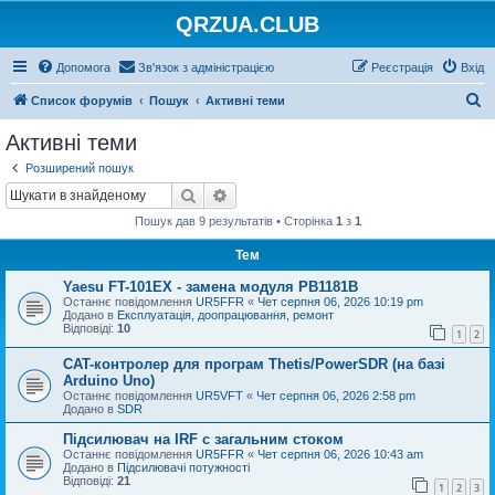
QRZUA.CLUB
Допомога
Зв'язок з адміністрацією
Реєстрація
Вхід
П
Список форумів
Пошук
Активні теми
о
Активні теми
ш
Розширений пошук
у
Пошук
Розширений пошук
к
Пошук дав 9 результатів • Сторінка
1
з
1
Тем
Yaesu FT-101EX - замена модуля PB1181B
Останнє повідомлення
UR5FFR
«
Чет серпня 06, 2026 10:19 pm
Додано в
Експлуатація, доопрацювання, ремонт
Відповіді:
10
1
2
CAT-контролер для програм Thetis/PowerSDR (на базі
Arduino Uno)
Останнє повідомлення
UR5VFT
«
Чет серпня 06, 2026 2:58 pm
Додано в
SDR
Підсилювач на IRF с загальним стоком
Останнє повідомлення
UR5FFR
«
Чет серпня 06, 2026 10:43 am
Додано в
Підсилювачі потужності
Відповіді:
21
1
2
3