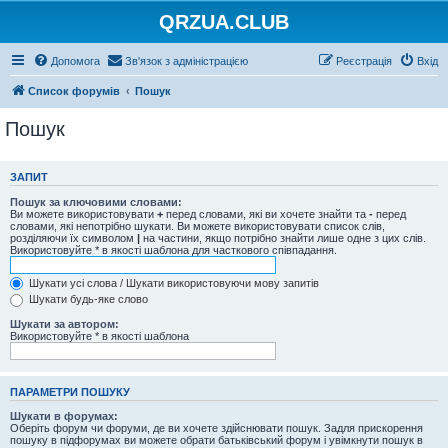
QRZUA.CLUB
Допомога
Зв'язок з адміністрацією
Реєстрація
Вхід
Список форумів
Пошук
Пошук
ЗАПИТ
Пошук за ключовими словами:
Ви можете використовувати
+
перед словами, які ви хочете знайти та
-
перед
словами, які непотрібно шукати. Ви можете використовувати список слів,
розділяючи їх символом
|
на частини, якщо потрібно знайти лише одне з цих слів.
Використовуйте * в якості шаблона для часткового співпадання.
Шукати усі слова / Шукати використовуючи мову запитів
Шукати будь-яке слово
Шукати за автором:
Використовуйте * в якості шаблона
ПАРАМЕТРИ ПОШУКУ
Шукати в форумах:
Оберіть форум чи форуми, де ви хочете здійснювати пошук. Задля прискорення
пошуку в підфорумах ви можете обрати батьківський форум і увімкнути пошук в