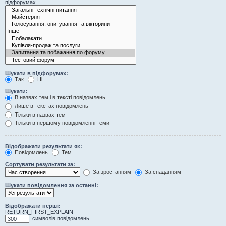
підфорумах.
Шукати в підфорумах:
Так
Ні
Шукати:
В назвах тем і в тексті повідомлень
Лише в текстах повідомлень
Тільки в назвах тем
Тільки в першому повідомленні теми
Відображати результати як:
Повідомлень
Тем
Сортувати результати за:
За зростанням
За спаданням
Шукати повідомлення за останні:
Відображати перші:
RETURN_FIRST_EXPLAIN
символів повідомлень