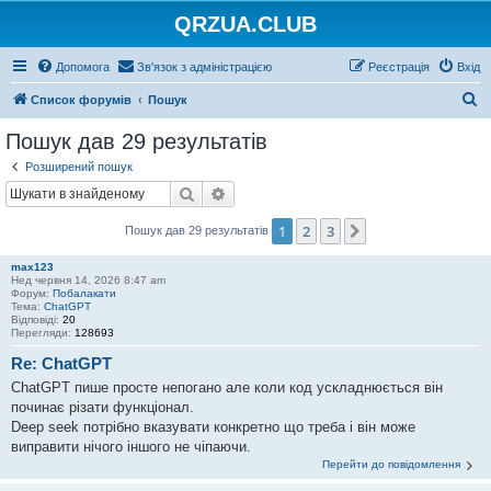
QRZUA.CLUB
Допомога
Зв'язок з адміністрацією
Реєстрація
Вхід
П
Список форумів
Пошук
о
Пошук дав 29 результатів
ш
Розширений пошук
у
Пошук
Розширений пошук
к
1
2
3
Далі
Пошук дав 29 результатів
max123
Нед червня 14, 2026 8:47 am
Форум:
Побалакати
Тема:
ChatGPT
Відповіді:
20
Перегляди:
128693
Re: ChatGPT
ChatGPT пише просте непогано але коли код ускладнюється він
починає різати функціонал.
Deep seek потрібно вказувати конкретно що треба і він може
виправити нічого іншого не чіпаючи.
Перейти до повідомлення