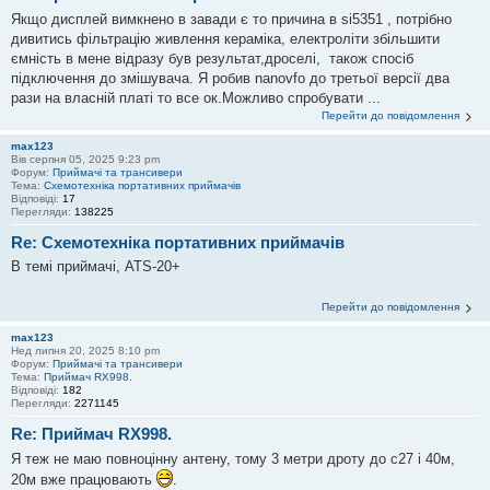
Якщо дисплей вимкнено в завади є то причина в si5351 , потрібно
дивитись фільтрацію живлення кераміка, електроліти збільшити
ємність в мене відразу був результат,дроселі, також спосіб
підключення до змішувача. Я робив nanovfo до третьої версії два
рази на власній платі то все ок.Можливо спробувати ...
Перейти до повідомлення
max123
Вів серпня 05, 2025 9:23 pm
Форум:
Приймачі та трансивери
Тема:
Схемотехніка портативних приймачів
Відповіді:
17
Перегляди:
138225
Re: Схемотехніка портативних приймачів
В темі приймачі, ATS-20+
Перейти до повідомлення
max123
Нед липня 20, 2025 8:10 pm
Форум:
Приймачі та трансивери
Тема:
Приймач RX998.
Відповіді:
182
Перегляди:
2271145
Re: Приймач RX998.
Я теж не маю повноцінну антену, тому 3 метри дроту до c27 і 40м,
20м вже працювають
.