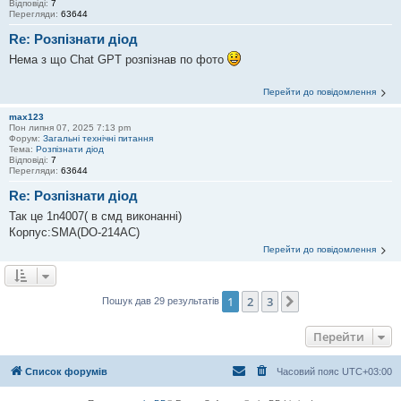
Відповіді:
7
Перегляди:
63644
Re: Розпізнати діод
Нема з що Chat GPT розпізнав по фото
Перейти до повідомлення
max123
Пон липня 07, 2025 7:13 pm
Форум:
Загальні технічні питання
Тема:
Розпізнати діод
Відповіді:
7
Перегляди:
63644
Re: Розпізнати діод
Так це 1n4007( в смд виконанні)
Корпус:SMA(DO-214AC)
Перейти до повідомлення
1
2
3
Далі
Пошук дав 29 результатів
Перейти
Список форумів
Часовий пояс
UTC+03:00