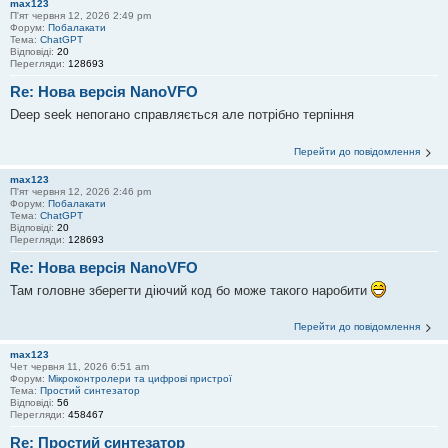
max123
П'ят червня 12, 2026 2:49 pm
Форум:
Побалакати
Тема:
ChatGPT
Відповіді:
20
Перегляди:
128693
Re: Нова версія NanoVFO
Deep seek непогано справляється але потрібно терпіння
Перейти до повідомлення
max123
П'ят червня 12, 2026 2:46 pm
Форум:
Побалакати
Тема:
ChatGPT
Відповіді:
20
Перегляди:
128693
Re: Нова версія NanoVFO
Там головне зберегти діючий код бо може такого наробити
Перейти до повідомлення
max123
Чет червня 11, 2026 6:51 am
Форум:
Мікроконтролери та цифрові пристрої
Тема:
Простий синтезатор
Відповіді:
56
Перегляди:
458467
Re: Простий синтезатор