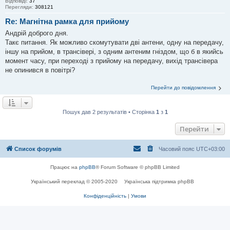
Відповіді:
37
Перегляди:
308121
Re: Магнітна рамка для прийому
Андрій доброго дня.
Такє питання. Як можливо скомутувати дві антени, одну на передачу,
іншу на прийом, в трансівері, з одним антеним гніздом, що б в якийсь
момент часу, при переході з прийому на передачу, вихід трансівера
не опинився в повітрі?
Перейти до повідомлення
Пошук дав 2 результатів • Сторінка
1
з
1
Перейти
Список форумів
Часовий пояс
UTC+03:00
Працює на
phpBB
® Forum Software © phpBB Limited
Український переклад © 2005-2020
Українська підтримка phpBB
Конфіденційність
|
Умови