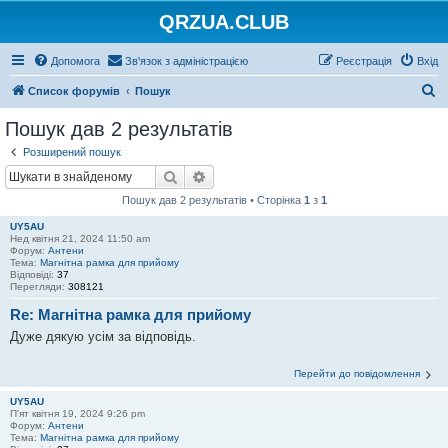
QRZUA.CLUB
Допомога
Зв'язок з адміністрацією
Реєстрація
Вхід
П
Список форумів
Пошук
о
Пошук дав 2 результатів
ш
Розширений пошук
у
Пошук
Розширений пошук
к
Пошук дав 2 результатів • Сторінка
1
з
1
UY5AU
Нед квітня 21, 2024 11:50 am
Форум:
Антени
Тема:
Магнітна рамка для прийому
Відповіді:
37
Перегляди:
308121
Re: Магнітна рамка для прийому
Дуже дякую усім за відповідь.
Перейти до повідомлення
UY5AU
П'ят квітня 19, 2024 9:26 pm
Форум:
Антени
Тема:
Магнітна рамка для прийому