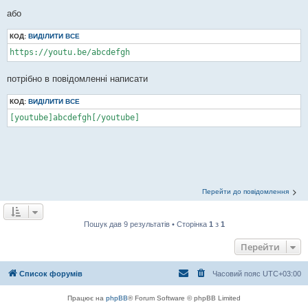
або
КОД:
ВИДІЛИТИ ВСЕ
https://youtu.be/abcdefgh
потрібно в повідомленні написати
КОД:
ВИДІЛИТИ ВСЕ
[youtube]abcdefgh[/youtube]
Перейти до повідомлення
Пошук дав 9 результатів • Сторінка
1
з
1
Перейти
Список форумів
Часовий пояс
UTC+03:00
Працює на
phpBB
® Forum Software © phpBB Limited