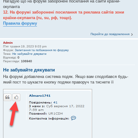
Нагадую що на форумі заборонені посилання на сайти країни-
окупанта
12. На форумі заборонені посилання та реклама сайтів зони
країни-окупанта (ru, su, рф, тощо).
Правила форуму
Перейти до повідомлення
Admin
П'ят травня 19, 2023 9:03 pm
Форум:
Запитання та побажання по форуму
Тема:
Не забувайте дякувати
Відповіді:
0
Перегляди:
106940
Не забувайте дякувати
На форумі добавлена система подяк. Якщо вам сподобався будь-
який пост то шукаєте кнопку подяки праворуч та тиснете її