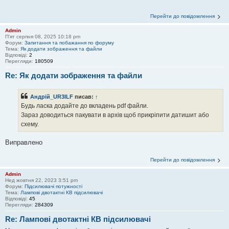
Перейти до повідомлення
Admin
П'ят серпня 08, 2025 10:18 pm
Форум:
Запитання та побажання по форуму
Тема:
Як додати зображення та файли
Відповіді:
2
Перегляди:
180509
Re: Як додати зображення та файли
Андрій_UR3ILF
писав:
↑
Будь ласка додайте до вкладень pdf файли.
Зараз доводиться пакувати в архiв щоб прикрiпити датишит або
схему.
Виправлено
Перейти до повідомлення
Admin
Нед жовтня 22, 2023 3:51 pm
Форум:
Підсилювачі потужності
Тема:
Лампові двотактні КВ підсилювачі
Відповіді:
45
Перегляди:
284309
Re: Лампові двотактні КВ підсилювачі