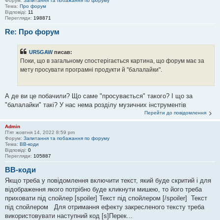
Форум:
Запитання та побажання по форуму
Тема:
Про форум
Відповіді:
11
Перегляди:
198871
Re: Про форум
UR5GAW
писав:
Поки, що в загальному спостерігається картина, що форум має за
мету просувати програмні продукти й "балалайки".
А де ви це побачили? Що саме "просувається" такого? І що за
"балалайки" такі? У нас нема розділу музичних інструментів
Перейти до повідомлення
Admin
П'ят жовтня 14, 2022 8:59 pm
Форум:
Запитання та побажання по форуму
Тема:
BB-коди
Відповіді:
0
Перегляди:
105887
BB-коди
Якщо треба у повідомлення включити текст, який буде скритий і для
відображення якого потрібно буде кликнути мишею, то його треба
приховати під спойлер [spoiler] Текст під спойлером [/spoiler] Текст
під спойлером Для отримання ефекту закресленого тексту треба
використовувати наступний код [s]Перек...