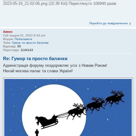
2023-05-19_21-02-06.png (10.38 Кіб) Переглянуто 106940 разів
Перейти до повідомлення
Admin
Суб грудня 31, 2022 6:43 pm
Форум:
Побалакати
Тема:
Гумор та просто балачки
Відповіді:
50
Перегляди:
1144143
Re: Гумор та просто балачки
Адміністрація форуму поздоровляє усіх з Новим Роком!
Нехай москва палає та слава Україні!