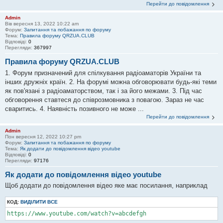
Перейти до повідомлення
Admin
Вів вересня 13, 2022 10:22 am
Форум:
Запитання та побажання по форуму
Тема:
Правила форуму QRZUA.CLUB
Відповіді:
0
Перегляди:
367997
Правила форуму QRZUA.CLUB
1. Форум призначений для спілкування радіоаматорів України та
інших дружніх країн. 2. На форумі можна обговорювати будь-які теми
як пов'язані з радіоаматорством, так і за його межами. 3. Під час
обговорення ставтеся до співрозмовника з повагою. Зараз не час
сваритись. 4. Наявність позивного не може ...
Перейти до повідомлення
Admin
Пон вересня 12, 2022 10:27 pm
Форум:
Запитання та побажання по форуму
Тема:
Як додати до повідомлення відео youtube
Відповіді:
0
Перегляди:
97176
Як додати до повідомлення відео youtube
Щоб додати до повідомлення відео яке має посилання, наприклад
КОД:
ВИДІЛИТИ ВСЕ
https://www.youtube.com/watch?v=abcdefgh