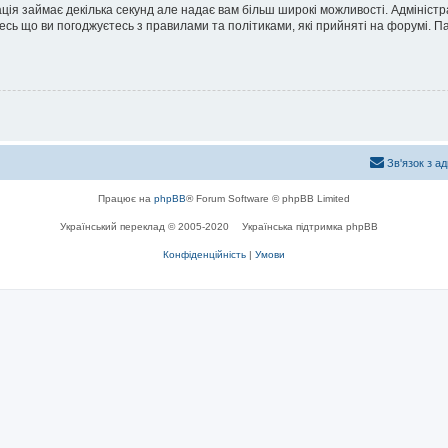
ація займає декілька секунд але надає вам більш широкі можливості. Адмініст
йтесь що ви погоджуєтесь з правилами та політиками, які прийняті на форумі.
Зв'язок з а
Працює на
phpBB
® Forum Software © phpBB Limited
Український переклад © 2005-2020
Українська підтримка phpBB
Конфіденційність
|
Умови