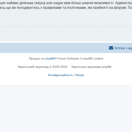
ація займає декілька секунд але надає вам більш широкі можливості. Адмініст
йтесь що ви погоджуєтесь з правилами та політиками, які прийняті на форумі.
Зв'язок з а
Працює на
phpBB
® Forum Software © phpBB Limited
Український переклад © 2005-2020
Українська підтримка phpBB
Конфіденційність
|
Умови