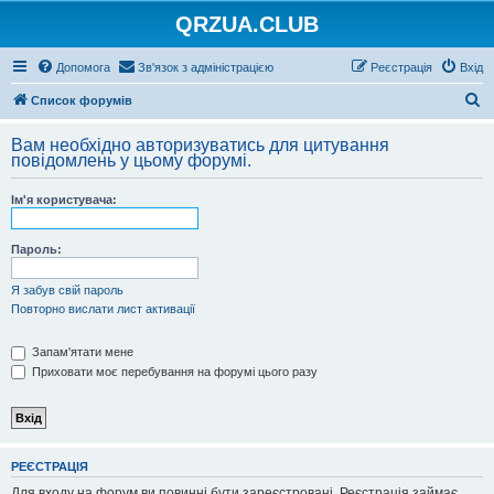
QRZUA.CLUB
Допомога
Зв'язок з адміністрацією
Реєстрація
Вхід
П
Список форумів
о
Вам необхідно авторизуватись для цитування
ш
повідомлень у цьому форумі.
у
Ім'я користувача:
к
Пароль:
Я забув свій пароль
Повторно вислати лист активації
Запам'ятати мене
Приховати моє перебування на форумі цього разу
РЕЄСТРАЦІЯ
Для входу на форум ви повинні бути зареєстровані. Реєстрація займає