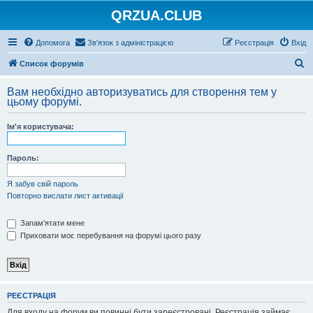
QRZUA.CLUB
Допомога
Зв'язок з адміністрацією
Реєстрація
Вхід
П
Список форумів
о
Вам необхідно авторизуватись для створення тем у
ш
цьому форумі.
у
Ім'я користувача:
к
Пароль:
Я забув свій пароль
Повторно вислати лист активації
Запам'ятати мене
Приховати моє перебування на форумі цього разу
РЕЄСТРАЦІЯ
Для входу на форум ви повинні бути зареєстровані. Реєстрація займає