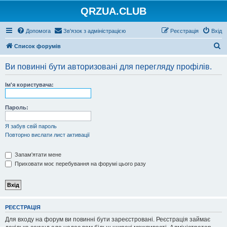
QRZUA.CLUB
Допомога
Зв'язок з адміністрацією
Реєстрація
Вхід
П
Список форумів
о
Ви повинні бути авторизовані для перегляду профілів.
ш
у
Ім'я користувача:
к
Пароль:
Я забув свій пароль
Повторно вислати лист активації
Запам'ятати мене
Приховати моє перебування на форумі цього разу
РЕЄСТРАЦІЯ
Для входу на форум ви повинні бути зареєстровані. Реєстрація займає