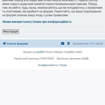
декілька секунд але надає вам більш широкі можливості. Адміністратор
може надати додаткові привілеї зареєстрованим користувачам. Перед
тим, як увійти, будь ласка, переконайтесь що ви погоджуєтесь з правилами
та політиками, які прийняті на форумі. Пам'ятайте, що ваше перебування
на форумі означає вашу згоду з усіма правилами.
Умови використання
|
Заява про конфіденційність
Реєстрація
Список форумів
Часовий пояс
UTC+03:00
Працює на
phpBB
® Forum Software © phpBB Limited
Український переклад © 2005-2020
Українська підтримка phpBB
Конфіденційність
|
Умови