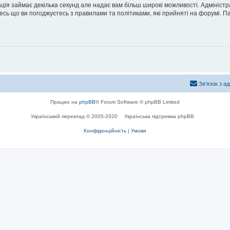
ація займає декілька секунд але надає вам більш широкі можливості. Адмініст
йтесь що ви погоджуєтесь з правилами та політиками, які прийняті на форумі.
Зв'язок з а
Працює на
phpBB
® Forum Software © phpBB Limited
Український переклад © 2005-2020
Українська підтримка phpBB
Конфіденційність
|
Умови