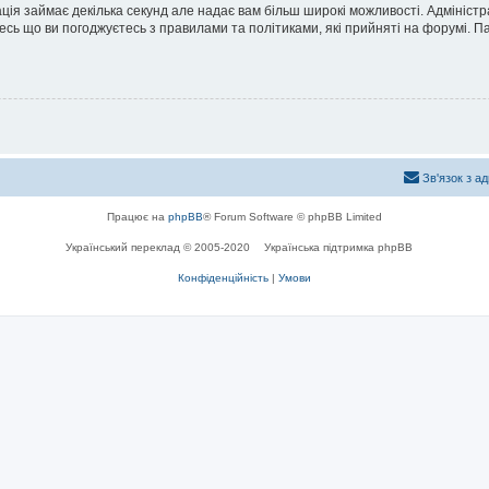
ація займає декілька секунд але надає вам більш широкі можливості. Адмініст
йтесь що ви погоджуєтесь з правилами та політиками, які прийняті на форумі.
Зв'язок з а
Працює на
phpBB
® Forum Software © phpBB Limited
Український переклад © 2005-2020
Українська підтримка phpBB
Конфіденційність
|
Умови