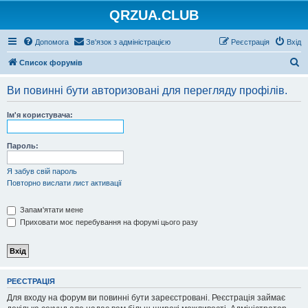
QRZUA.CLUB
Допомога
Зв'язок з адміністрацією
Реєстрація
Вхід
П
Список форумів
о
Ви повинні бути авторизовані для перегляду профілів.
ш
у
Ім'я користувача:
к
Пароль:
Я забув свій пароль
Повторно вислати лист активації
Запам'ятати мене
Приховати моє перебування на форумі цього разу
РЕЄСТРАЦІЯ
Для входу на форум ви повинні бути зареєстровані. Реєстрація займає