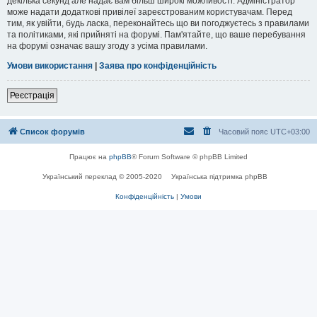
декілька секунд але надає вам більш широкі можливості. Адміністратор
може надати додаткові привілеї зареєстрованим користувачам. Перед
тим, як увійти, будь ласка, переконайтесь що ви погоджуєтесь з правилами
та політиками, які прийняті на форумі. Пам'ятайте, що ваше перебування
на форумі означає вашу згоду з усіма правилами.
Умови використання
|
Заява про конфіденційність
Реєстрація
Список форумів
Часовий пояс
UTC+03:00
Працює на
phpBB
® Forum Software © phpBB Limited
Український переклад © 2005-2020
Українська підтримка phpBB
Конфіденційність
|
Умови