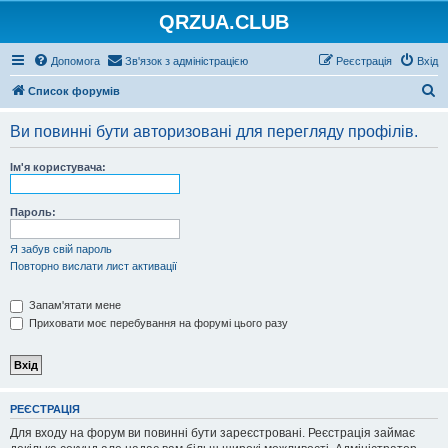
QRZUA.CLUB
Допомога
Зв'язок з адміністрацією
Реєстрація
Вхід
П
Список форумів
о
Ви повинні бути авторизовані для перегляду профілів.
ш
у
Ім'я користувача:
к
Пароль:
Я забув свій пароль
Повторно вислати лист активації
Запам'ятати мене
Приховати моє перебування на форумі цього разу
РЕЄСТРАЦІЯ
Для входу на форум ви повинні бути зареєстровані. Реєстрація займає