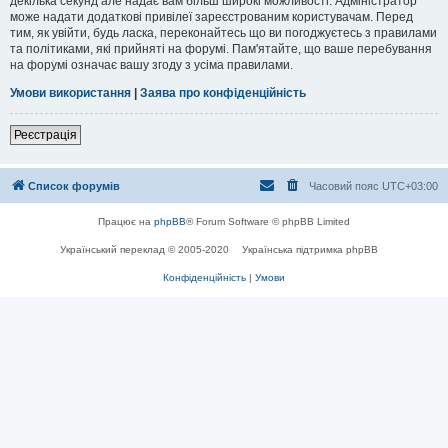
декілька секунд але надає вам більш широкі можливості. Адміністратор
може надати додаткові привілеї зареєстрованим користувачам. Перед
тим, як увійти, будь ласка, переконайтесь що ви погоджуєтесь з правилами
та політиками, які прийняті на форумі. Пам'ятайте, що ваше перебування
на форумі означає вашу згоду з усіма правилами.
Умови використання
|
Заява про конфіденційність
Реєстрація
Список форумів
Часовий пояс
UTC+03:00
Працює на
phpBB
® Forum Software © phpBB Limited
Український переклад © 2005-2020
Українська підтримка phpBB
Конфіденційність
|
Умови