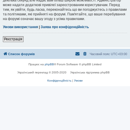
декілька секунд але надає вам більш широкі можливості. Адміністратор
може надати додаткові привілеї зареєстрованим користувачам. Перед
тим, як увійти, будь ласка, переконайтесь що ви погоджуєтесь з правилами
та політиками, які прийняті на форумі. Пам'ятайте, що ваше перебування
на форумі означає вашу згоду з усіма правилами.
Умови використання
|
Заява про конфіденційність
Реєстрація
Список форумів
Часовий пояс
UTC+03:00
Працює на
phpBB
® Forum Software © phpBB Limited
Український переклад © 2005-2020
Українська підтримка phpBB
Конфіденційність
|
Умови