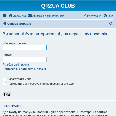
QRZUA.CLUB
Допомога
Зв'язок з адміністрацією
Реєстрація
Вхід
П
Список форумів
о
Ви повинні бути авторизовані для перегляду профілів.
ш
у
Ім'я користувача:
к
Пароль:
Я забув свій пароль
Повторно вислати лист активації
Запам'ятати мене
Приховати моє перебування на форумі цього разу
РЕЄСТРАЦІЯ
Для входу на форум ви повинні бути зареєстровані. Реєстрація займає