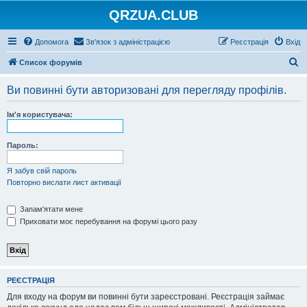
QRZUA.CLUB
Допомога
Зв'язок з адміністрацією
Реєстрація
Вхід
П
Список форумів
о
Ви повинні бути авторизовані для перегляду профілів.
ш
у
Ім'я користувача:
к
Пароль:
Я забув свій пароль
Повторно вислати лист активації
Запам'ятати мене
Приховати моє перебування на форумі цього разу
РЕЄСТРАЦІЯ
Для входу на форум ви повинні бути зареєстровані. Реєстрація займає