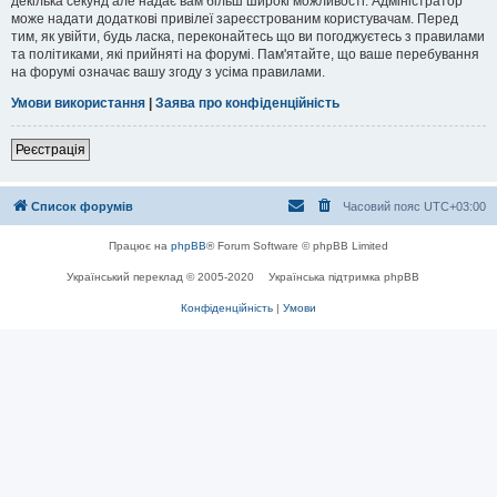
декілька секунд але надає вам більш широкі можливості. Адміністратор
може надати додаткові привілеї зареєстрованим користувачам. Перед
тим, як увійти, будь ласка, переконайтесь що ви погоджуєтесь з правилами
та політиками, які прийняті на форумі. Пам'ятайте, що ваше перебування
на форумі означає вашу згоду з усіма правилами.
Умови використання
|
Заява про конфіденційність
Реєстрація
Список форумів
Часовий пояс
UTC+03:00
Працює на
phpBB
® Forum Software © phpBB Limited
Український переклад © 2005-2020
Українська підтримка phpBB
Конфіденційність
|
Умови