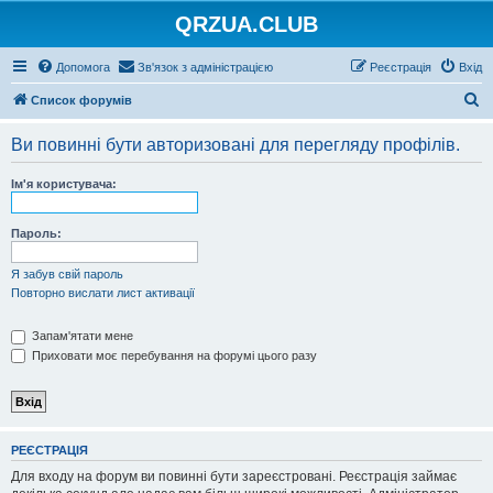
QRZUA.CLUB
Допомога
Зв'язок з адміністрацією
Реєстрація
Вхід
П
Список форумів
о
Ви повинні бути авторизовані для перегляду профілів.
ш
у
Ім'я користувача:
к
Пароль:
Я забув свій пароль
Повторно вислати лист активації
Запам'ятати мене
Приховати моє перебування на форумі цього разу
РЕЄСТРАЦІЯ
Для входу на форум ви повинні бути зареєстровані. Реєстрація займає