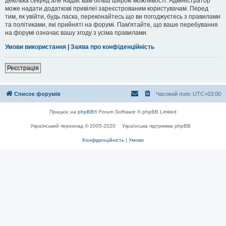
декілька секунд але надає вам більш широкі можливості. Адміністратор
може надати додаткові привілеї зареєстрованим користувачам. Перед
тим, як увійти, будь ласка, переконайтесь що ви погоджуєтесь з правилами
та політиками, які прийняті на форумі. Пам'ятайте, що ваше перебування
на форумі означає вашу згоду з усіма правилами.
Умови використання
|
Заява про конфіденційність
Реєстрація
Список форумів
Часовий пояс
UTC+03:00
Працює на
phpBB
® Forum Software © phpBB Limited
Український переклад © 2005-2020
Українська підтримка phpBB
Конфіденційність
|
Умови