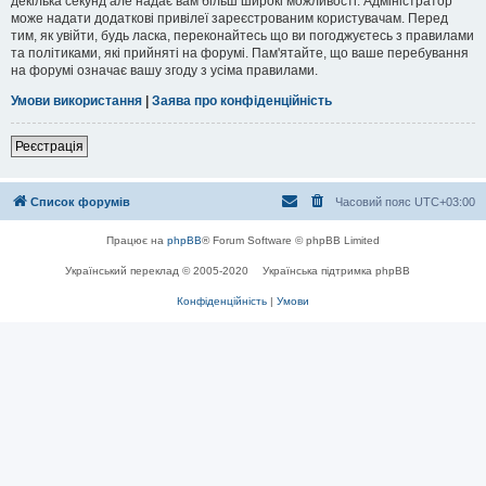
декілька секунд але надає вам більш широкі можливості. Адміністратор
може надати додаткові привілеї зареєстрованим користувачам. Перед
тим, як увійти, будь ласка, переконайтесь що ви погоджуєтесь з правилами
та політиками, які прийняті на форумі. Пам'ятайте, що ваше перебування
на форумі означає вашу згоду з усіма правилами.
Умови використання
|
Заява про конфіденційність
Реєстрація
Список форумів
Часовий пояс
UTC+03:00
Працює на
phpBB
® Forum Software © phpBB Limited
Український переклад © 2005-2020
Українська підтримка phpBB
Конфіденційність
|
Умови