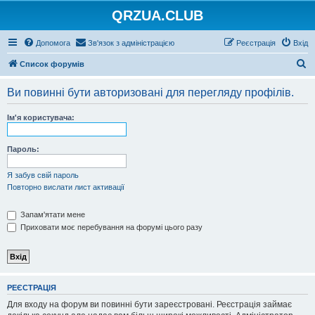
QRZUA.CLUB
Допомога
Зв'язок з адміністрацією
Реєстрація
Вхід
П
Список форумів
о
Ви повинні бути авторизовані для перегляду профілів.
ш
у
Ім'я користувача:
к
Пароль:
Я забув свій пароль
Повторно вислати лист активації
Запам'ятати мене
Приховати моє перебування на форумі цього разу
РЕЄСТРАЦІЯ
Для входу на форум ви повинні бути зареєстровані. Реєстрація займає