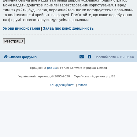
декілька секунд але надає вам більш широкі можливості. Адміністратор
може надати додаткові привілеї зареєстрованим користувачам. Перед
тим, як увійти, будь ласка, переконайтесь що ви погоджуєтесь з правилами
та політиками, які прийняті на форумі. Пам'ятайте, що ваше перебування
на форумі означає вашу згоду з усіма правилами.
Умови використання
|
Заява про конфіденційність
Реєстрація
Список форумів
Часовий пояс
UTC+03:00
Працює на
phpBB
® Forum Software © phpBB Limited
Український переклад © 2005-2020
Українська підтримка phpBB
Конфіденційність
|
Умови