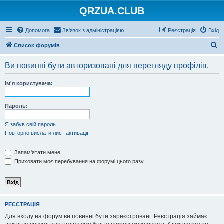
QRZUA.CLUB
Допомога
Зв'язок з адміністрацією
Реєстрація
Вхід
П
Список форумів
о
Ви повинні бути авторизовані для перегляду профілів.
ш
у
Ім'я користувача:
к
Пароль:
Я забув свій пароль
Повторно вислати лист активації
Запам'ятати мене
Приховати моє перебування на форумі цього разу
РЕЄСТРАЦІЯ
Для входу на форум ви повинні бути зареєстровані. Реєстрація займає