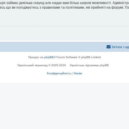
ація займає декілька секунд але надає вам більш широкі можливості. Адмініст
йтесь що ви погоджуєтесь з правилами та політиками, які прийняті на форумі.
Зв'язок з а
Працює на
phpBB
® Forum Software © phpBB Limited
Український переклад © 2005-2020
Українська підтримка phpBB
Конфіденційність
|
Умови