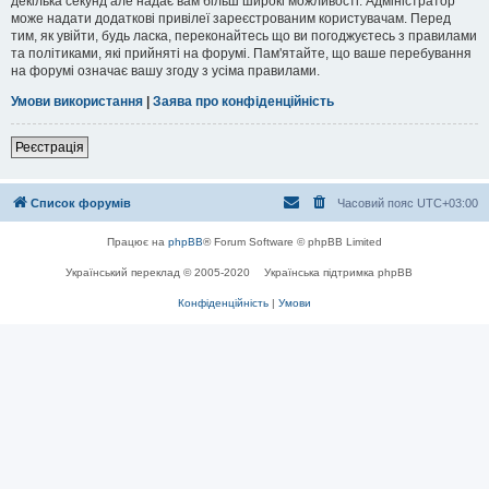
декілька секунд але надає вам більш широкі можливості. Адміністратор
може надати додаткові привілеї зареєстрованим користувачам. Перед
тим, як увійти, будь ласка, переконайтесь що ви погоджуєтесь з правилами
та політиками, які прийняті на форумі. Пам'ятайте, що ваше перебування
на форумі означає вашу згоду з усіма правилами.
Умови використання
|
Заява про конфіденційність
Реєстрація
Список форумів
Часовий пояс
UTC+03:00
Працює на
phpBB
® Forum Software © phpBB Limited
Український переклад © 2005-2020
Українська підтримка phpBB
Конфіденційність
|
Умови