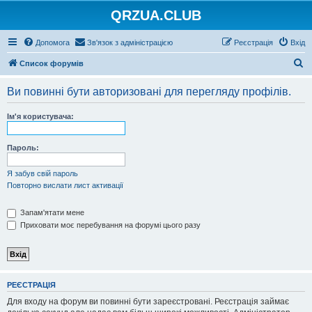
QRZUA.CLUB
Допомога
Зв'язок з адміністрацією
Реєстрація
Вхід
П
Список форумів
о
Ви повинні бути авторизовані для перегляду профілів.
ш
у
Ім'я користувача:
к
Пароль:
Я забув свій пароль
Повторно вислати лист активації
Запам'ятати мене
Приховати моє перебування на форумі цього разу
РЕЄСТРАЦІЯ
Для входу на форум ви повинні бути зареєстровані. Реєстрація займає