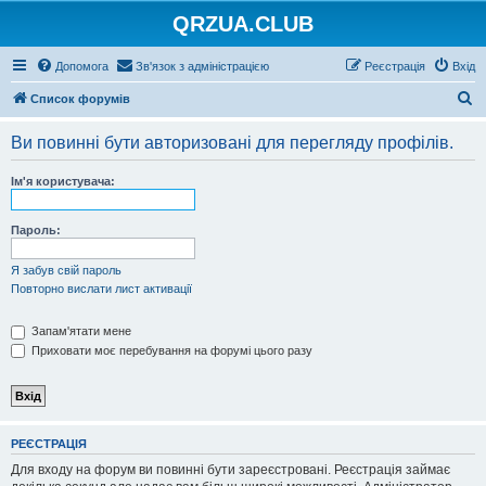
QRZUA.CLUB
Допомога
Зв'язок з адміністрацією
Реєстрація
Вхід
П
Список форумів
о
Ви повинні бути авторизовані для перегляду профілів.
ш
у
Ім'я користувача:
к
Пароль:
Я забув свій пароль
Повторно вислати лист активації
Запам'ятати мене
Приховати моє перебування на форумі цього разу
РЕЄСТРАЦІЯ
Для входу на форум ви повинні бути зареєстровані. Реєстрація займає