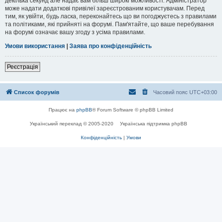
декілька секунд але надає вам більш широкі можливості. Адміністратор
може надати додаткові привілеї зареєстрованим користувачам. Перед
тим, як увійти, будь ласка, переконайтесь що ви погоджуєтесь з правилами
та політиками, які прийняті на форумі. Пам'ятайте, що ваше перебування
на форумі означає вашу згоду з усіма правилами.
Умови використання
|
Заява про конфіденційність
Реєстрація
Список форумів
Часовий пояс
UTC+03:00
Працює на
phpBB
® Forum Software © phpBB Limited
Український переклад © 2005-2020
Українська підтримка phpBB
Конфіденційність
|
Умови