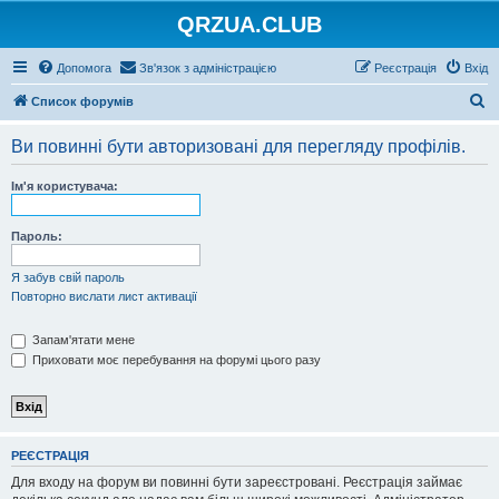
QRZUA.CLUB
Допомога
Зв'язок з адміністрацією
Реєстрація
Вхід
П
Список форумів
о
Ви повинні бути авторизовані для перегляду профілів.
ш
у
Ім'я користувача:
к
Пароль:
Я забув свій пароль
Повторно вислати лист активації
Запам'ятати мене
Приховати моє перебування на форумі цього разу
РЕЄСТРАЦІЯ
Для входу на форум ви повинні бути зареєстровані. Реєстрація займає