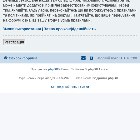
декілька секунд але надає вам більш широкі можливості. Адміністратор
може надати додаткові привілеї зареєстрованим користувачам. Перед
тим, як увійти, будь ласка, переконайтесь що ви погоджуєтесь з правилами
та політиками, які прийняті на форумі. Пам'ятайте, що ваше перебування
на форумі означає вашу згоду з усіма правилами.
Умови використання
|
Заява про конфіденційність
Реєстрація
Список форумів
Часовий пояс
UTC+03:00
Працює на
phpBB
® Forum Software © phpBB Limited
Український переклад © 2005-2020
Українська підтримка phpBB
Конфіденційність
|
Умови