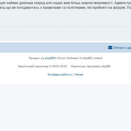
ація займає декілька секунд але надає вам більш широкі можливості. Адмініст
йтесь що ви погоджуєтесь з правилами та політиками, які прийняті на форумі.
Зв'язок з а
Працює на
phpBB
® Forum Software © phpBB Limited
Український переклад © 2005-2020
Українська підтримка phpBB
Конфіденційність
|
Умови