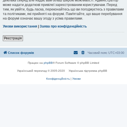
декілька секунд але надає вам більш широкі можливості. Адміністратор
може надати додаткові привілеї зареєстрованим користувачам. Перед
тим, як увійти, будь ласка, переконайтесь що ви погоджуєтесь з правилами
та політиками, які прийняті на форумі. Пам'ятайте, що ваше перебування
на форумі означає вашу згоду з усіма правилами.
Умови використання
|
Заява про конфіденційність
Реєстрація
Список форумів
Часовий пояс
UTC+03:00
Працює на
phpBB
® Forum Software © phpBB Limited
Український переклад © 2005-2020
Українська підтримка phpBB
Конфіденційність
|
Умови