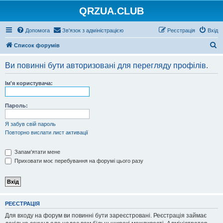
QRZUA.CLUB
Допомога
Зв'язок з адміністрацією
Реєстрація
Вхід
П
Список форумів
о
Ви повинні бути авторизовані для перегляду профілів.
ш
у
Ім'я користувача:
к
Пароль:
Я забув свій пароль
Повторно вислати лист активації
Запам'ятати мене
Приховати моє перебування на форумі цього разу
РЕЄСТРАЦІЯ
Для входу на форум ви повинні бути зареєстровані. Реєстрація займає